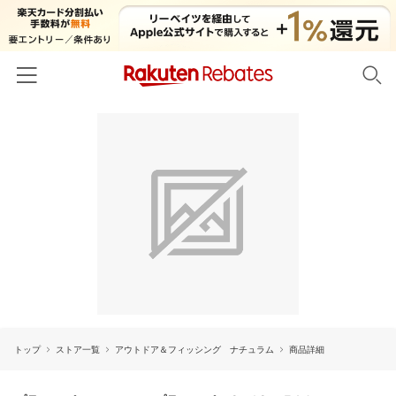
ホーム
カテゴリー一覧
百貨店・総合ECモール
イベント一覧
ファッション・インナー・小物
リーベイツ注目ストア
ヘルプ
食品・スイーツ・お酒
初回購入者限定特典
友達紹介
日用品・キッチン用品
対象ストア新規限定特典
コスメ・健康・医薬品
楽天IDでログイン/会員登録
新着ストアのご紹介
キッズ・ベビー用品
トップ
ストア一覧
アウトドア＆フィッシング ナチュラム
商品詳細
電子書籍特集
家電・PC・スマホ・カメラ
楽天ペイ導入ストア