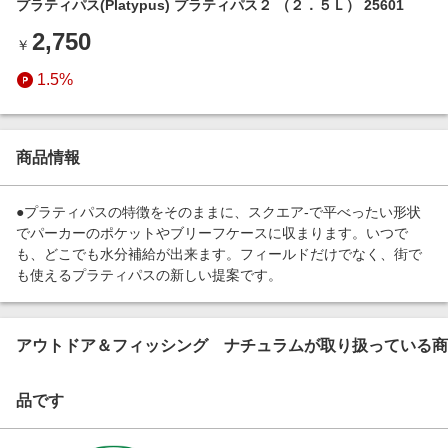
プラティパス(Platypus) プラティパス２ （２．５Ｌ） 25601
エンタメ
楽天サービス特集
2,750
スポーツ・アウトドア・ゴルフ
￥
旅行特集
インテリア・寝具
1.5%
わくわく夏特集
ペット・花・DIY・車
とことん買い物チャレンジ
旅行・レジャー・ホテル予約
Apple公式サイト×楽天カード分割払い
商品情報
生活・お役立ち
Qoo10メガポ
金融・マネー・保険
●プラティパスの特徴をそのままに、スクエア-で平べったい形状
Samsung ボーナスキャンペーン
でパーカーのポケットやブリーフケースに収まります。いつで
デジタルコンテンツ
も、どこでも水分補給が出来ます。フィールドだけでなく、街で
週末の高還元 夏の長期版
も使えるプラティパスの新しい提案です。
ビジネス・その他サービス
アウトドア＆フィッシング ナチュラムが取り扱っている商
品です