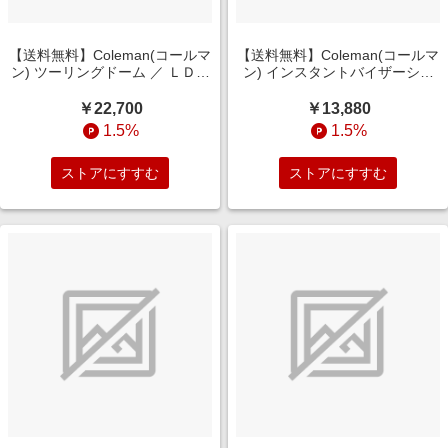
【送料無料】Coleman(コールマ
【送料無料】Coleman(コールマ
ン) ツーリングドーム ／ ＬＤＸ
ン) インスタントバイザーシェ
2243185
ードＩＶ Ｍ グレージュ
2243955
￥22,700
￥13,880
1.5%
1.5%
ストアにすすむ
ストアにすすむ