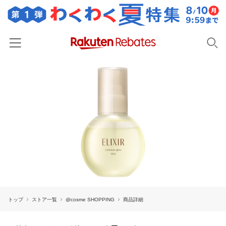
ホーム
カテゴリー一覧
百貨店・総合ECモール
イベント一覧
ファッション・インナー・小物
リーベイツ注目ストア
ヘルプ
食品・スイーツ・お酒
初回購入者限定特典
友達紹介
日用品・キッチン用品
対象ストア新規限定特典
コスメ・健康・医薬品
楽天IDでログイン/会員登録
新着ストアのご紹介
キッズ・ベビー用品
トップ
ストア一覧
@cosme SHOPPING
商品詳細
電子書籍特集
家電・PC・スマホ・カメラ
楽天ペイ導入ストア