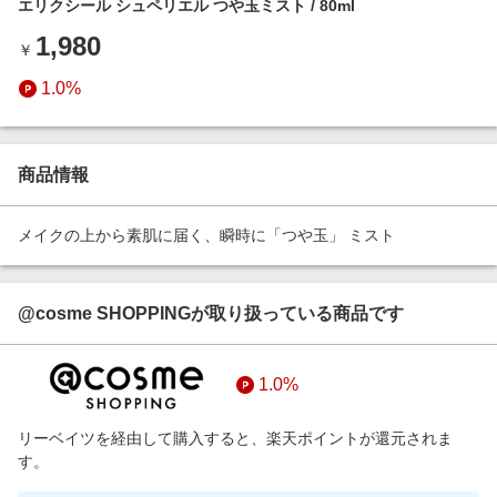
エリクシール シュペリエル つや玉ミスト / 80ml
エンタメ
楽天サービス特集
1,980
スポーツ・アウトドア・ゴルフ
￥
旅行特集
インテリア・寝具
1.0%
お中元特集2026
ペット・花・DIY・車
わくわく夏特集
旅行・レジャー・ホテル予約
とことん買い物チャレンジ
商品情報
生活・お役立ち
Apple公式サイト×楽天カード分割払い
金融・マネー・保険
メイクの上から素肌に届く、瞬時に「つや玉」 ミスト
Qoo10メガポ
デジタルコンテンツ
ビジネス・その他サービス
@cosme SHOPPINGが取り扱っている商品です
1.0%
リーベイツを経由して購入すると、楽天ポイントが還元されま
す。