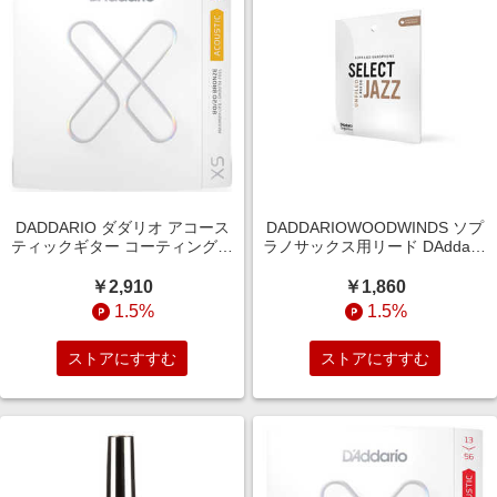
DADDARIO ダダリオ アコース
DADDARIOWOODWINDS ソプ
ティックギター コーティング弦
ラノサックス用リード DAddario
Lt/Med BTM 012-056
WoodWinds ORRS03SSX2H
XSABR1256
￥2,910
￥1,860
1.5%
1.5%
ストアにすすむ
ストアにすすむ