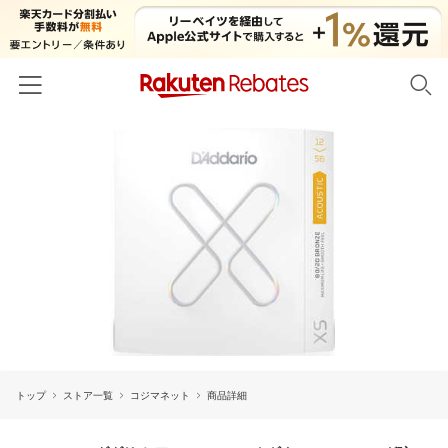
ホーム
カテゴリー一覧
百貨店・総合ECモール
イベント一覧
ファッション・インナー・小物
リーベイツ注目ストア
ヘルプ
食品・スイーツ・お酒
初回購入者限定特典
友達紹介
日用品・キッチン用品
対象ストア新規限定特典
コスメ・健康・医薬品
楽天IDでログイン/会員登録
新着ストアのご紹介
キッズ・ベビー用品
トップ
ストア一覧
コジマネット
商品詳細
電子書籍特集
家電・PC・スマホ・カメラ
楽天ペイ導入ストア