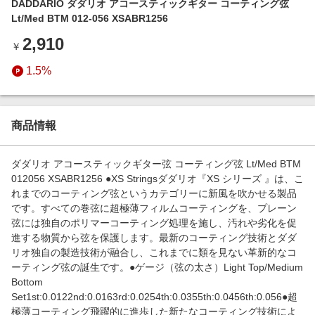
DADDARIO ダダリオ アコースティックギター コーティング弦
エンタメ
楽天サービス特集
Lt/Med BTM 012-056 XSABR1256
スポーツ・アウトドア・ゴルフ
旅行特集
2,910
￥
インテリア・寝具
わくわく夏特集
1.5%
ペット・花・DIY・車
50万ポイント山分けキャンペーン
旅行・レジャー・ホテル予約
とことん買い物チャレンジ
生活・お役立ち
商品情報
Apple公式サイト×楽天カード分割払い
金融・マネー・保険
Samsung ボーナスキャンペーン
ダダリオ アコースティックギター弦 コーティング弦 Lt/Med BTM
デジタルコンテンツ
012056 XSABR1256 ●XS Stringsダダリオ『XS シリーズ 』は、こ
週末の高還元 夏の長期版
れまでのコーティング弦というカテゴリーに新風を吹かせる製品
ビジネス・その他サービス
です。すべての巻弦に超極薄フィルムコーティングを、プレーン
弦には独自のポリマーコーティング処理を施し、汚れや劣化を促
進する物質から弦を保護します。最新のコーティング技術とダダ
リオ独自の製造技術が融合し、これまでに類を見ない革新的なコ
ーティング弦の誕生です。●ゲージ（弦の太さ）Light Top/Medium
Bottom
Set1st:0.0122nd:0.0163rd:0.0254th:0.0355th:0.0456th:0.056●超
極薄コーティング飛躍的に進歩した新たなコーティング技術によ