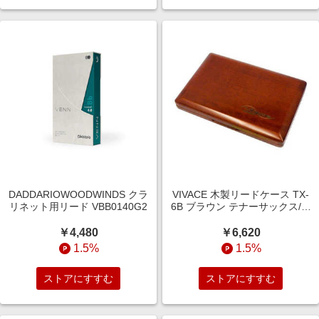
DADDARIOWOODWINDS クラ
VIVACE 木製リードケース TX-
リネット用リード VBB0140G2
6B ブラウン テナーサックス/バ
スクラリネット用 REED CASE
TX6B
￥4,480
￥6,620
1.5%
1.5%
ストアにすすむ
ストアにすすむ