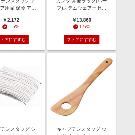
テンスタッグ ア
カンダ 弁慶ラック(ハー
ア用品 保冷 アプ
フ)ステムウェアー HS-
 トートクーラー
18-195 100029
￥2,172
￥13,860
 ブルーム/パープ
1.5%
1.5%
レー UT-0511
ストアにすすむ
ストアにすすむ
テンスタッグ シ
キャプテンスタッグ ウ