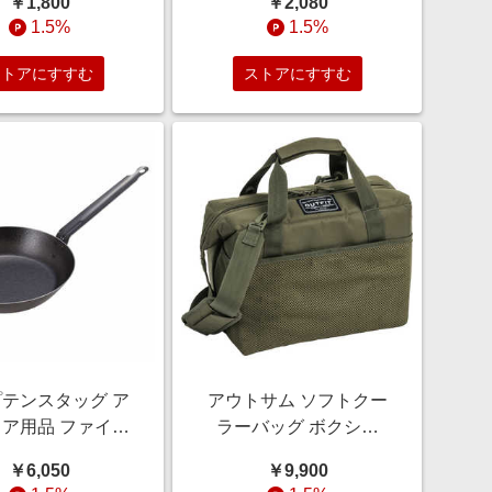
￥1,800
￥2,080
1.5%
1.5%
ストアにすすむ
ストアにすすむ
テンスタッグ ア
アウトサム ソフトクー
ア用品 ファイバ
ラーバッグ ボクシー
ン スキレットロ
16L OUTFIT
￥6,050
￥9,900
6cm UG-1574
SOFTCOOLERBAG