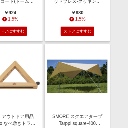
コード(ドームテ
ッドブレス-クッキング
ール用) M9192
ヘラ(穴開き) UP-2560
￥924
￥880
1.5%
1.5%
ストアにすすむ
ストアにすすむ
 アウトドア用品
SMORE スクエアタープ
oo なべ敷きトライ
Tarppi square-400