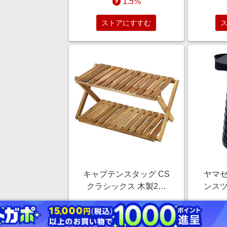
1.5%
ストアにすすむ
キャプテンスタッグ CS
ヤマゼ
クラシックス 木製2段
ンスツ
MOVEラック(600) UP-
ア Y
￥4,720
2582
ル / 
1.5%
ラッ