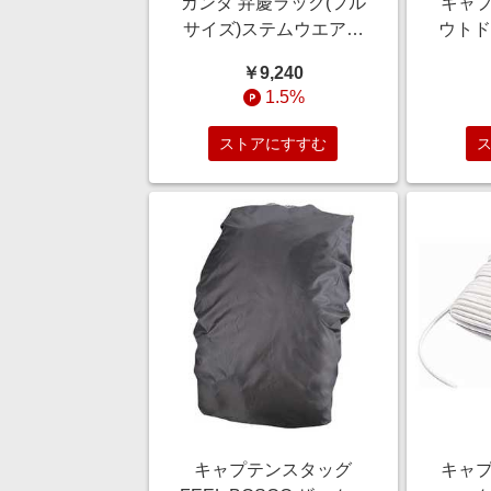
カンダ 弁慶ラック(フル
キャプ
サイズ)ステムウエアー
ウトド
S-9-75 097060
リール
￥9,240
バッグ
1.5%
ルグ
ストアにすすむ
キャプテンスタッグ
キャプ