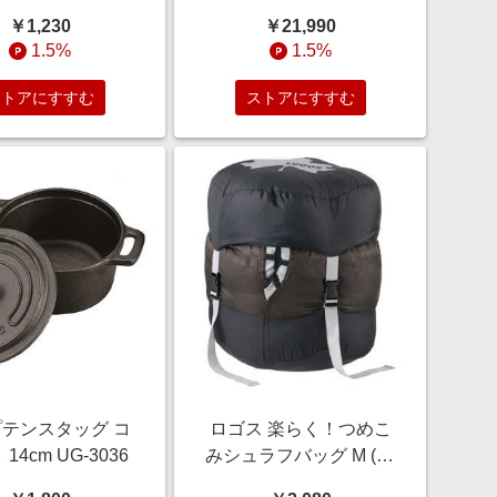
ル 81280006
SMO3040a34
￥1,230
￥21,990
1.5%
1.5%
ストアにすすむ
ストアにすすむ
テンスタッグ コ
ロゴス 楽らく！つめこ
14cm UG-3036
みシュラフバッグ M (0?
6℃用) 72601201