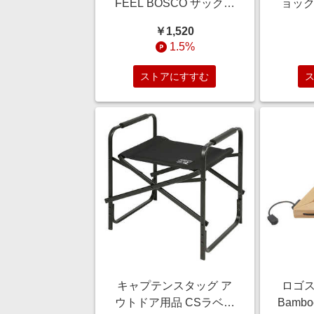
FEEL BOSCO ザックカ
ョック
バー 35 (ブラック) M-
ントポ
￥1,520
9867 M9867
1.5%
ストアにすすむ
キャプテンスタッグ ア
ロゴス
ウトドア用品 CSラベル
Bamb