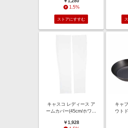
￥1,280
ケース付 UH-3037
1.5%
ストアにすすむ
キャスコ レディース ア
キャプ
ームカバー(45cm/ホワイ
ウトド
ト) ホワイト 【返品交換
ーライ
￥1,928
不可】 KAG2025L
ング2