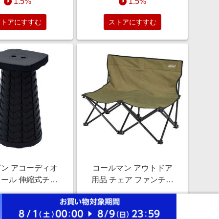
1.5%
1.5%
BOXY 16L モスグリーン
TFOF-BXY-16
ストアにすすむ
ストアにすすむ
ン アコーディオ
コールマン アウトドア
ール 伸縮式チェ
用品 チェア ファンチェ
AMAZEN ［スツー
アダブル (約
￥3,980
￥5,390
1人向け / 単品］ ブ
W890×L540×H660mm)
1.5%
1.5%
ク ACCO-S25
オリーブ 2000038837