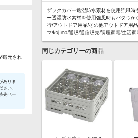
ザックカバー透湿防水素材を使用強風時
ー透湿防水素材を使用強風時もバタつか
行/アウトドア用品/その他アウトドア用品/キャ
マ/kojima/通販/通信販売/調理家電/生
同じカテゴリーの商品
が還元され
がありま
ださい。
移先ペー