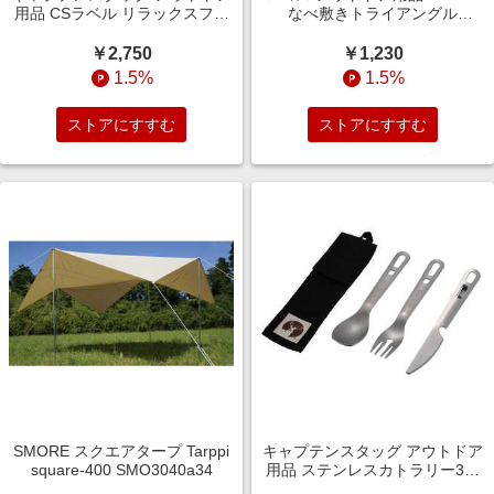
用品 CSラベル リラックスフッ
なべ敷きトライアングル
トスツール ブラック UC-1843
81280006
￥2,750
￥1,230
1.5%
1.5%
ストアにすすむ
ストアにすすむ
SMORE スクエアタープ Tarppi
キャプテンスタッグ アウトドア
square-400 SMO3040a34
用品 ステンレスカトラリー3本
セットケース付 UH-3037