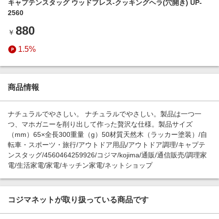
キャプテンスタッグ ウッドブレス-クッキングヘラ(穴開き) UP-
エンタメ
楽天サービス特集
2560
スポーツ・アウトドア・ゴルフ
旅行特集
880
￥
インテリア・寝具
わくわく夏特集
1.5%
ペット・花・DIY・車
とことん買い物チャレンジ
旅行・レジャー・ホテル予約
Apple公式サイト×楽天カード分割払い
生活・お役立ち
商品情報
Qoo10メガポ
金融・マネー・保険
Samsung ボーナスキャンペーン
ナチュラルでやさしい。 ナチュラルでやさしい。製品は一つ一
デジタルコンテンツ
つ、マホガニーを削り出して作った贅沢な仕様。製品サイズ
週末の高還元 夏の長期版
（mm）65×全長300重量（g）50材質天然木（ラッカー塗装）/自
ビジネス・その他サービス
転車・スポーツ・旅行/アウトドア用品/アウトドア調理/キャプテ
ンスタッグ/4560464259926/コジマ/kojima/通販/通信販売/調理家
電/生活家電/家電/キッチン家電/ネットショップ
コジマネットが取り扱っている商品です