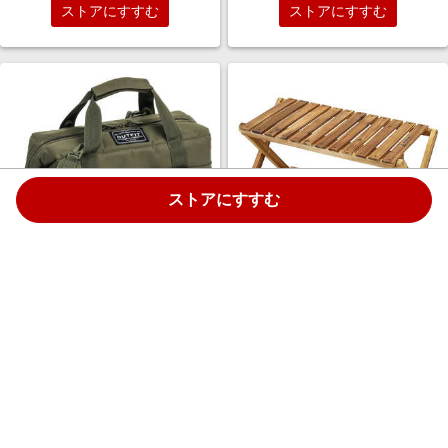
ストアにすすむ
ストアにすすむ
ストアにすすむ
アウトサム ソフトクーラーバッ
キャプテンスタッグ CSクラシ
グ ボクシー 16L OUTFIT
ックス 木製2段MOVEラック
SOFTCOOLERBAG BOXY 16L
(600) UP-2582
モスグリーン TFOF-BXY-16
￥9,900
￥4,720
1.5%
1.5%
ストアにすすむ
ストアにすすむ