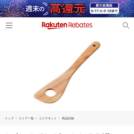
ホーム
カテゴリー一覧
百貨店・総合ECモール
イベント一覧
ファッション・インナー・小物
リーベイツ注目ストア
ヘルプ
食品・スイーツ・お酒
初回購入者限定特典
友達紹介
日用品・キッチン用品
対象ストア新規限定特典
コスメ・健康・医薬品
楽天IDでログイン/会員登録
新着ストアのご紹介
キッズ・ベビー用品
トップ
ストア一覧
コジマネット
商品詳細
電子書籍特集
家電・PC・スマホ・カメラ
楽天ペイ導入ストア