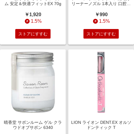
ム 安定＆快適フィットEX 70g
リーナーノズル 1本入り 口腔洗
浄機 YOITC1
￥1,920
￥990
1.5%
1.5%
ストアにすすむ
ストアにすすむ
晴香堂 サボンルーム ゲル クラ
LION ライオン DENT.EX オルソ
ウドオブサボン 6340
ドンティック T