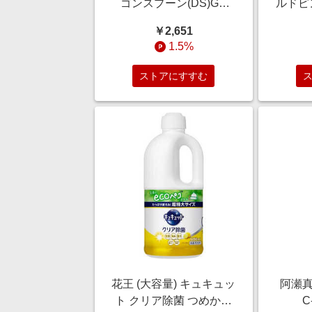
ゴンスプーン(DS)GP
ルドピ
454009
ン ハ
￥2,651
ン
1.5%
ストアにすすむ
花王 (大容量) キュキュッ
阿瀬真
ト クリア除菌 つめかえ
C