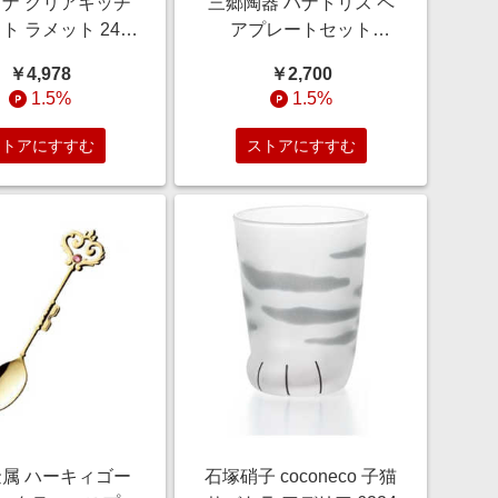
ナ クリアキッチ
三郷陶器 ハナトリス ペ
ト ラメット 240
アプレートセット
CKMLA240
682503
￥4,978
￥2,700
1.5%
1.5%
ストアにすすむ
ストアにすすむ
属 ハーキィゴー
石塚硝子 coconeco 子猫