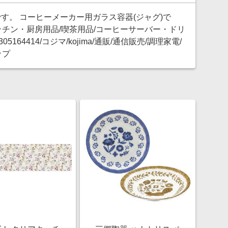
す。 コーヒーメーカー用ガラス容器(ジャグ)で
ッチン・厨房用品/喫茶用品/コーヒーサーバー・ドリ
05164414/コジマ/kojima/通販/通信販売/調理家電/
ップ