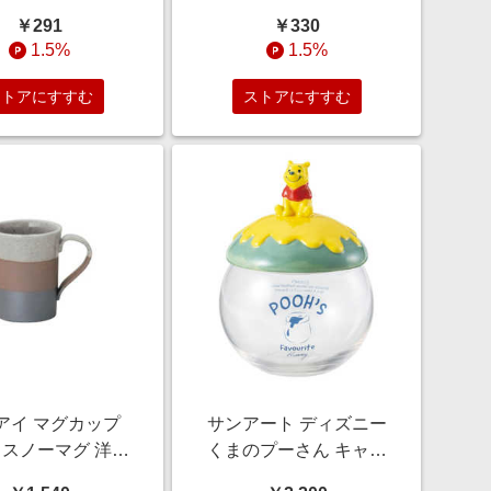
14cm キッズ ユニバーサ
￥291
￥330
ル TSMFK7056ML
1.5%
1.5%
ストアにすすむ
ストアにすすむ
アイ マグカップ
サンアート ディズニー
ml スノーマグ 洋食
くまのプーさん キャン
 食器 美濃焼 ビス
ディポット SAN3707