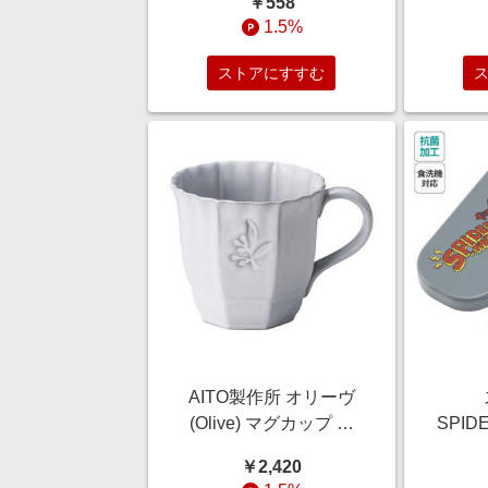
￥558
クト
1.5%
2
ストアにすすむ
AITO製作所 オリーヴ
(Olive) マグカップ 約
SPID
300ml 白 ホワイト
洗対
￥2,420
111143