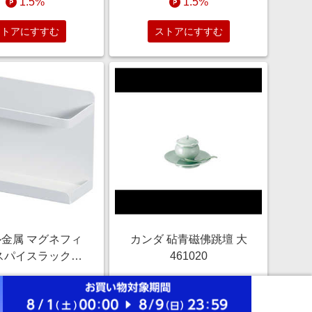
1.5%
1.5%
4480_35
ストアにすすむ
ストアにすすむ
金属 マグネフィ
カンダ 砧青磁佛跳壇 大
スパイスラックガ
461020
付 HC-1183
￥1,860
￥55,000
1.5%
1.5%