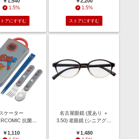
￥1,540
￥2,200
リコ マグカップ
1.5%
1.5%
80MLスノー
ストアにすすむ
ストアにすすむ
スケーター
名古屋眼鏡 (度あり ＋
ERCOMIC 抗菌食
3.50) 老眼鏡 (シニアグラ
応トリオセット
ス) ライブラリー ブラッ
￥1,110
￥1,480
TACC2AG
ククリアボストン