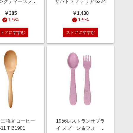
ンクティースプー
サバトラ アデリア 6224
ーキィゴールドピ
￥385
￥1,430
クティースプ
1.5%
1.5%
ストアにすすむ
ストアにすすむ
三商店 コーヒー
1956レストランサプラ
-11 T B1901
イ スプーン＆フォーク