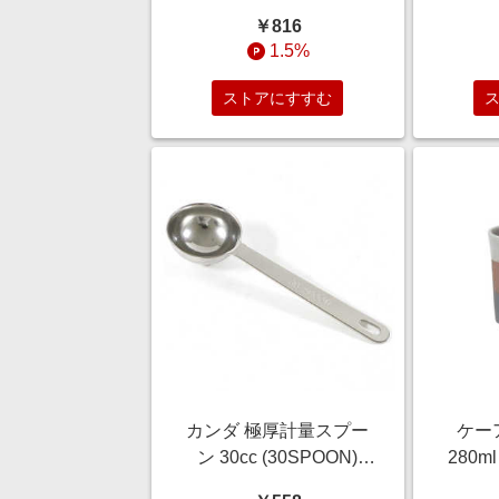
用 1250ml レモンの香り
￥816
1.5%
ストアにすすむ
カンダ 極厚計量スプー
ケー
ン 30cc (30SPOON)
280
052310
器 陶器