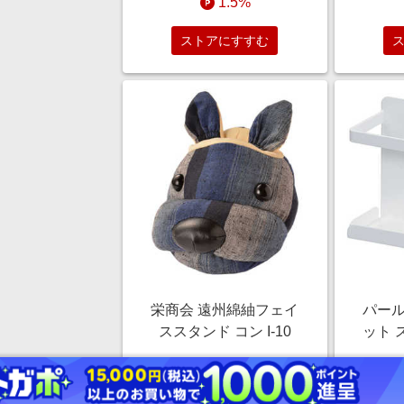
1.5%
ストアにすすむ
栄商会 遠州綿紬フェイ
パール
ススタンド コン I-10
ット 
ード
￥3,080
1.5%