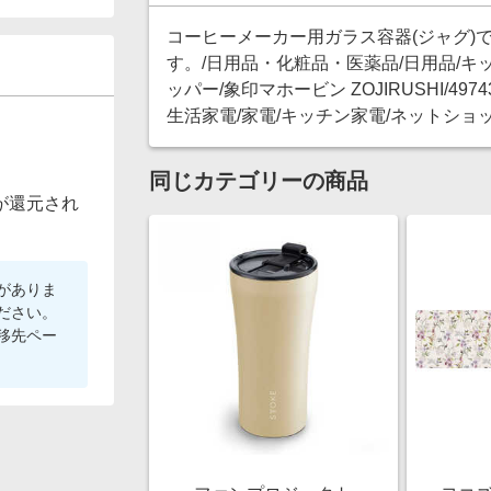
コーヒーメーカー用ガラス容器(ジャグ)で
す。/日用品・化粧品・医薬品/日用品/キ
ッパー/象印マホービン ZOJIRUSHI/49743
生活家電/家電/キッチン家電/ネットショ
同じカテゴリーの商品
が還元され
がありま
ださい。
移先ペー