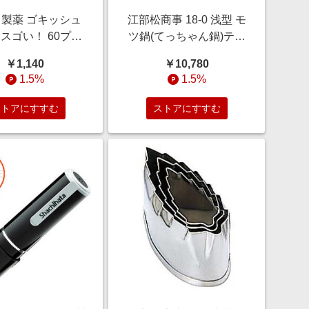
製薬 ゴキッシュ
江部松商事 18-0 浅型 モ
スゴい！ 60プッ
ツ鍋(てっちゃん鍋)テフ
シュ(16ml)
ロン加工30cm 1098820
￥1,140
￥10,780
1.5%
1.5%
ストアにすすむ
ストアにすすむ