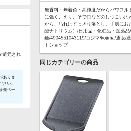
無香料・無着色・高純度だからパワフル
に強く、えり、そで口などのしつこい汚
から、汚れはすっきり落とし、手肌におだ
酸ナトリウム）/日用品・化粧品・医薬品/
鹸/4904551043119/コジマ/kojim
トショップ
が還元され
同じカテゴリーの商品
がありま
ださい。
移先ペー