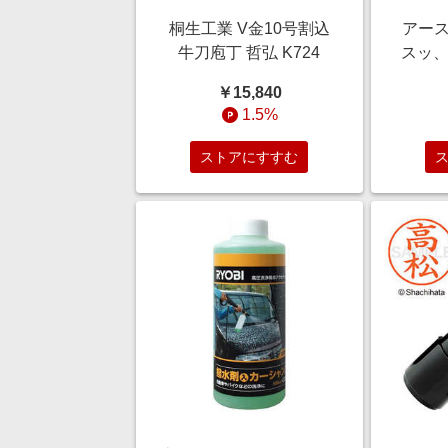
桐生工業 V金10号割込
アース
牛刀庖丁 哲弘 K724
スッ、
￥15,840
1.5%
ストアにすすむ