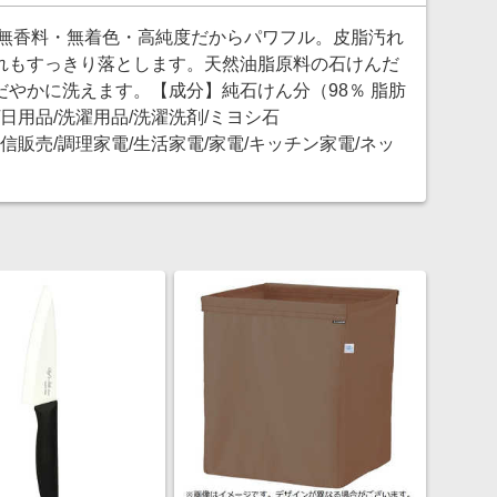
 無香料・無着色・高純度だからパワフル。皮脂汚れ
れもすっきり落とします。天然油脂原料の石けんだ
やかに洗えます。【成分】純石けん分（98％ 脂肪
日用品/洗濯用品/洗濯洗剤/ミヨシ石
a/通販/通信販売/調理家電/生活家電/家電/キッチン家電/ネッ