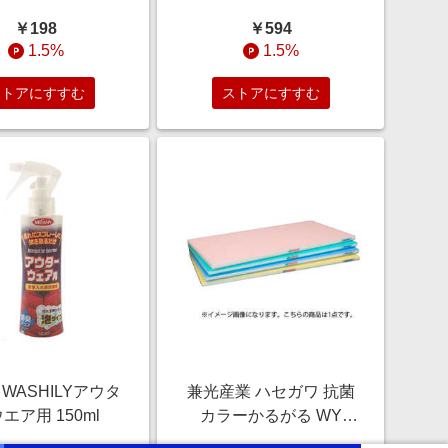
ファベット 大文字 1228-
￥198
￥594
016
1.5%
1.5%
ストアにすすむ
ストアにすすむ
WASHILYアウタ
兼光産業 ハセガワ 抗菌
エア用 150ml
カラーかるがる WY
SLK18-6030 SLK18-