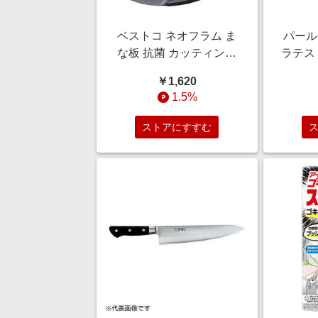
ベストコ ネオフラム ま
パール金
な板 抗菌 カッティング
ラテス
ボード FCM マーブル
チョ
￥1,620
ND-1779
1.5%
ストアにすすむ