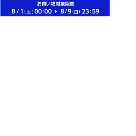
￥1,010
￥16,984
6030-WY
1.5%
1.5%
ストアにすすむ
ストアにすすむ
易 ハンガーラッ
カンダ オブジェ OJ-4-
ク ビクター
1S 蒸し器 18cm 013076
D45×H167cm) ホ
￥11,880
￥12,650
イト 16699