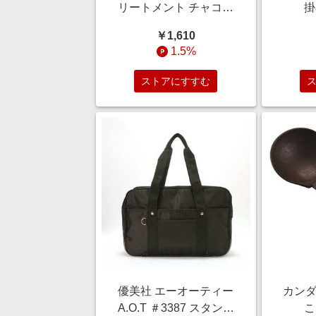
リートメント チャコー
掛
ルグレー 160g エブリカ
￥1,610
ラーチヤコールGY
1.5%
ストアにすすむ
優美社 エーオーティー
カンダ
A.O.T ＃3387 スタンダ
こ