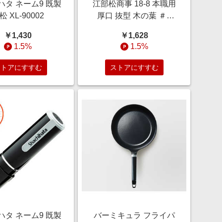
ハタ ネーム9 既製
江部松商事 18-8 本職用
松 XL-90002
厚口 抜型 木の葉 ＃4
3090320
￥1,430
￥1,628
1.5%
1.5%
ストアにすすむ
ストアにすすむ
ハタ ネーム9 既製
バーミキュラ フライパ