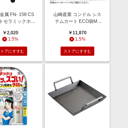
属 FN- 158 CS
山崎産業 コンドル シス
トセラミックホウ
テムカート ECO袋MT
ウ140 FN158
180L BR
￥2,020
￥11,870
CA875180XMBBR
1.5%
1.5%
ストアにすすむ
ストアにすすむ