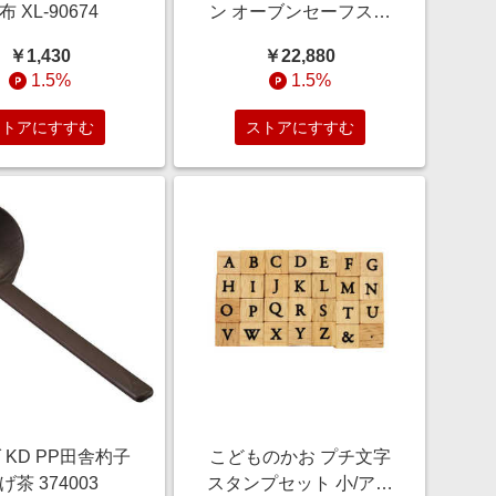
布 XL-90674
ン オーブンセーフスキ
レット26cm(深型)［IH対
￥1,430
￥22,880
応］ FP26D-MH
1.5%
1.5%
ストアにすすむ
ストアにすすむ
 KD PP田舎杓子
こどものかお プチ文字
げ茶 374003
スタンプセット 小/アル