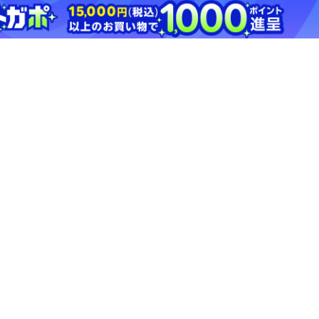
￥7,150
1.5%
ストアにすすむ
パール金属 ENJOY
不二貿
KITCHEN 回転ピザカッ
ター C-4708
(W60×
￥1,100
ワ