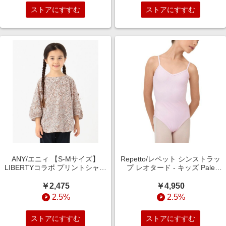
ストアにすすむ
ストアにすすむ
ANY/エニィ 【S-Mサイズ】
Repetto/レペット シンストラッ
LIBERTYコラボ プリントシャツ
プ レオタード - キッズ Pale
ブラウン系3 100-110?
pink 6years
￥2,475
￥4,950
2.5%
2.5%
ストアにすすむ
ストアにすすむ