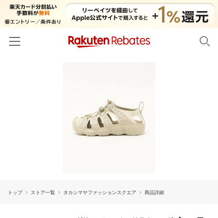
ホーム
カテゴリー一覧
百貨店・総合ECモール
イベント一覧
ファッション・インナー・小物
リーベイツ注目ストア
ヘルプ
食品・スイーツ・お酒
初回購入者限定特典
友達紹介
日用品・キッチン用品
対象ストア新規限定特典
コスメ・健康・医薬品
楽天IDでログイン/会員登録
新着ストアのご紹介
キッズ・ベビー用品
トップ
ストア一覧
タカシマヤファッションスクエア
商品詳細
電子書籍特集
家電・PC・スマホ・カメラ
楽天ペイ導入ストア