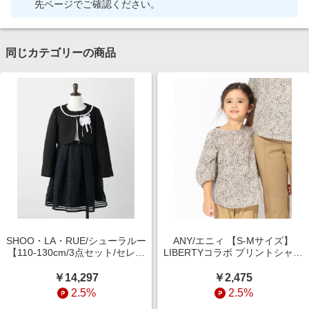
先ページでご確認ください。
同じカテゴリーの商品
SHOO・LA・RUE/シューラルー
ANY/エニィ 【S-Mサイズ】
【110-130cm/3点セット/セレモ
LIBERTYコラボ プリントシャツ
ニー/入卒】シアーボーダーワン
ネイビー系3 100-110?
ピース ブラック(719)
￥14,297
￥2,475
12(120cm)
2.5%
2.5%