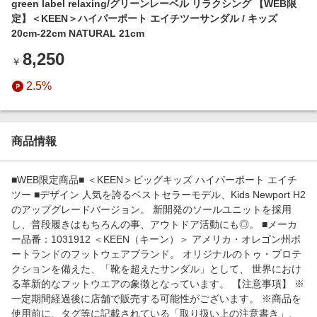
green label relaxing/グリーンレーベル リラクシング 【WEB限
エンタメ
楽天サービス特集
定】＜KEEN＞ハイパーポート エイチツーサンダル / キッズ
スポーツ・アウトドア・ゴルフ
20cm-22cm NATURAL 21cm
旅行特集
インテリア・寝具
8,250
￥
わくわく夏特集
ペット・花・DIY・車
2.5%
とことん買い物チャレンジ
旅行・レジャー・ホテル予約
Apple公式サイト×楽天カード分割払い
生活・お役立ち
Qoo10メガポ
商品情報
金融・マネー・保険
Samsung ボーナスキャンペーン
デジタルコンテンツ
■WEB限定商品■ ＜KEEN＞ビッグキッズ ハイパーポート エイチ
週末の高還元 夏の長期版
ツー ■デザイン 人気を誇るベストセラーモデル、Kids Newport H2
ビジネス・その他サービス
のアップグレードバージョン。 新開発のソールユニットを採用
し、普段履きはもちろんの事、アウトドア活動にも◎。 ■メーカ
ー品番：1031912 ＜KEEN（キーン）＞ アメリカ・オレゴン州ポ
ートランドのフットウェアブランド。 オリジナルのトゥ・プロテ
クションを備えた、「靴を超えたサンダル」として、 世界におけ
る革新的なフットウエアの象徴となっています。 【注意事項】 ※
一定期間経過後に店舗で販売する可能性がございます。 ※商品を
使用前に、タグ等に記載されている「取り扱い上の注意書き」、