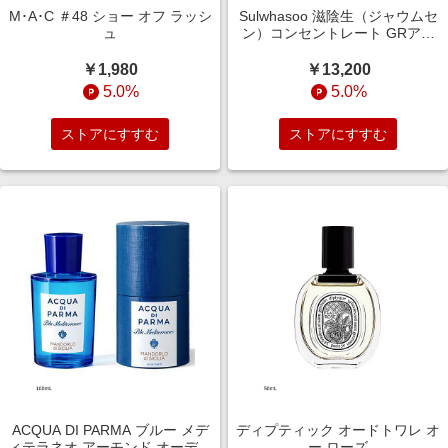
M･A･C ＃48 ショー オフ ラッシ
Sulwhasoo 滋陰生（ジャウムセ
ュ
ン）コンセントレート GRアイ
クリーム
￥1,980
￥13,200
5.0%
5.0%
ストアにすすむ
ストアにすすむ
ACQUA DI PARMA ブルー メデ
ディプティック オードトワレ オ
ィテラネオ アーモンド オーデト
ー ローズ