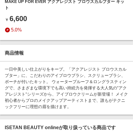
MAKE UP FOR EVER アクアレジスト ブロウスカルプター キッ
エンタメ
楽天サービス特集
ト
スポーツ・アウトドア・ゴルフ
旅行特集
6,600
￥
インテリア・寝具
わくわく夏特集
5.0%
ペット・花・DIY・車
とことん買い物チャレンジ
旅行・レジャー・ホテル予約
Apple公式サイト×楽天カード分割払い
生活・お役立ち
商品情報
Qoo10メガポ
金融・マネー・保険
Samsung ボーナスキャンペーン
一日中美しい仕上がりをキープ。「アクアレジスト ブロウスカル
デジタルコンテンツ
プター」に、こだわりのアイブロウブラシ、スクリューブラシ、
週末の高還元 夏の長期版
ポーチが付いたキット。 ウォータープルーフ＆ロングラスティン
ビジネス・その他サービス
グで、さまざまな環境下でも高い持続力を発揮する大人気の"アク
アレジスト"シリーズから、アイブロウクリームが新登場！ メイク
初心者からプロのメイクアップアーティストまで、誰もがテクニ
ックフリーに理想の眉を描けます。
ISETAN BEAUTY onlineが取り扱っている商品です