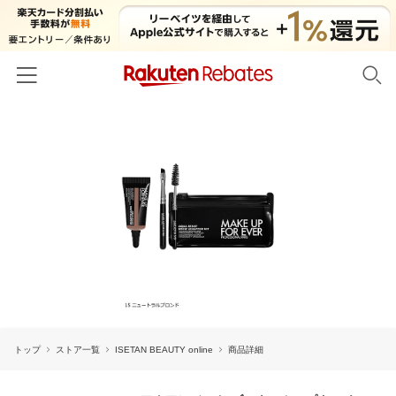
ホーム
カテゴリー一覧
百貨店・総合ECモール
イベント一覧
ファッション・インナー・小物
リーベイツ注目ストア
ヘルプ
食品・スイーツ・お酒
初回購入者限定特典
友達紹介
日用品・キッチン用品
対象ストア新規限定特典
コスメ・健康・医薬品
楽天IDでログイン/会員登録
新着ストアのご紹介
キッズ・ベビー用品
トップ
ストア一覧
ISETAN BEAUTY online
商品詳細
電子書籍特集
家電・PC・スマホ・カメラ
楽天ペイ導入ストア