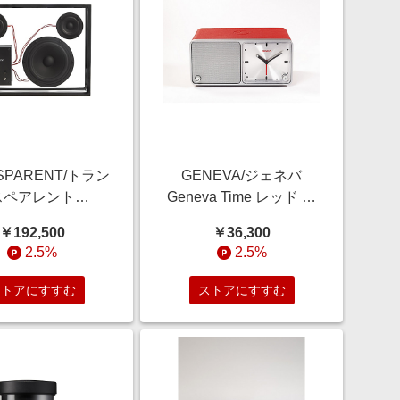
SPARENT/トラン
GENEVA/ジェネバ
スペアレント
Geneva Time レッド オ
arent Speaker ト
ーディオ【三越伊勢丹/
￥192,500
￥36,300
ペアレント スピ
公式】
2.5%
2.5%
 ブラック/レッド
i-Fi Bluetoothス
ストアにすすむ
ストアにすすむ
カー オーディオ
越伊勢丹/公式】