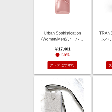
Urban Sophistication
TRAN
(Women/Men)/アーバン
スペアレ
ソフィスティケーション
Spea
￥17,401
The Soap Case ー
スピー
2.5%
Delicate Bow in
Fi/B
Ballerina 2101643300 デ
カー 
ストアにすすむ
リケートボウ バレリー
【三
ナ 携帯電話・スマート
フォン用ケース【三越伊
勢丹/公式】