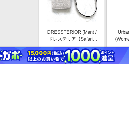
DRESSTERIOR (Men) /
Urban
ドレステリア【Safari5
(Wom
月号掲載】イタリアレザ
ソフィ
￥17,600
ースマホショルダーバッ
The 
2.5%
グ ベージュ051 携帯電
Apple
話・スマートフォン用ア
プル 
ストアにすすむ
クセサリー【三越伊勢
トフォ
丹/公式】