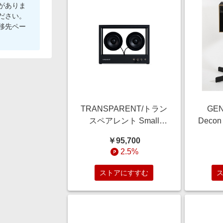
がありま
ださい。
移先ペー
TRANSPARENT/トラン
GE
スペアレント Small
Decon 
Transparent Speaker ス
ラック
￥95,700
モール トランスペアレ
越
2.5%
ント スピーカー ブラッ
ク オーディオ【三越伊
ストアにすすむ
勢丹/公式】