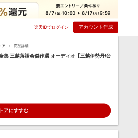
アカウント作成
楽天IDでログイン
ービス
プレイ
ヘルプ
トア
商品詳細
全集 三越落語会傑作選 オーディオ【三越伊勢丹/公
トアにすすむ