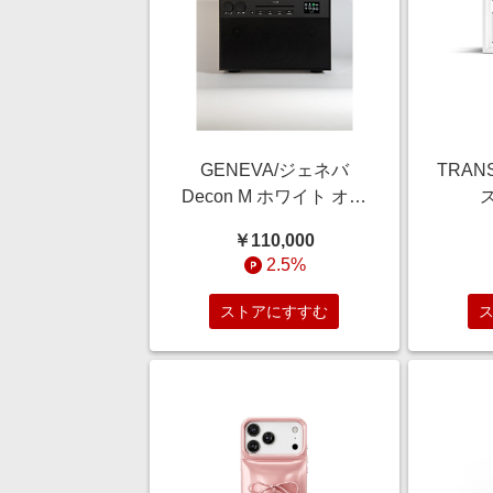
GENEVA/ジェネバ
TRAN
Decon M ホワイト オー
ディオ【三越伊勢丹/公
Transp
￥110,000
式】
ランス
2.5%
ーカー
Blue
ストアにすすむ
ワイト
越