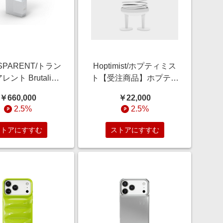
SPARENT/トラン
Hoptimist/ホプティミス
ント Brutalist
ト【受注商品】ホプティ
ker ブルータリスト
ミスト スピーカー L ソ
￥660,000
￥22,000
カー メタル Wi-
フトホワイト ソフトホ
2.5%
2.5%
luetooth対応スピー
ワイト 【三越伊勢丹/公
メタル オーディオ
式】
ストアにすすむ
ストアにすすむ
越伊勢丹/公式】