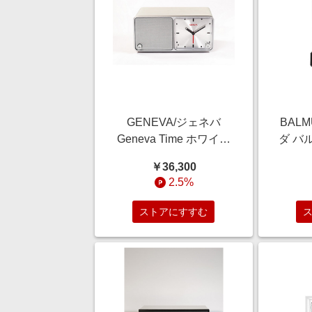
GENEVA/ジェネバ
BAL
Geneva Time ホワイト
ダ バ
オーディオ【三越伊勢
ピーカ
￥36,300
丹/公式】
越
2.5%
ストアにすすむ