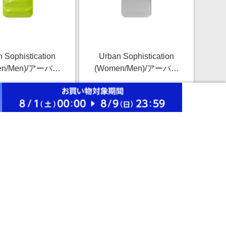
 Sophistication
Urban Sophistication
en/Men)/アーバン
(Women/Men)/アーバン
スティケーション
ソフィスティケーション
￥13,901
￥12,201
Puffer Case ー
The Skinny Case ー
2.5%
2.5%
 2101643309 アッ
Chrome 2105643108 ク
携帯電話・スマー
ローム 携帯電話・スマ
ストアにすすむ
ストアにすすむ
ン用ケース【三越
ートフォン用ケース【三
伊勢丹/公式】
越伊勢丹/公式】