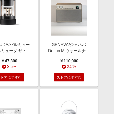
MUDA/バルミュー
GENEVA/ジェネバ
ルミューダ ザ・ス
Decon M ウォールナッ
ー ブラック 【三
ト オーディオ【三越伊
￥47,300
￥110,000
伊勢丹/公式】
勢丹/公式】
2.5%
2.5%
ストアにすすむ
ストアにすすむ