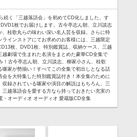
から続く「三越落語会」を初めてCD化しました。す
とDVD1枚でお届けします。古今亭志ん朝、立川談志
か、桂歌丸らの味わい深い名人芸を収録。さらに特
ンラインストアにてお求めのお客様には、三越限定
D13枚、DVD1枚、特別鑑賞誌、収納ケース、三越
三越劇場で生まれた名演をまとめた豪華CD全集で
踏み！古今亭志ん朝、立川談志、柳家小さん、桂歌
る噺家が勢揃い！すべてこの全集で初出しとなる話
語会を大特集した特別鑑賞誌付き！本全集のために
。収録されている噺家や演目の解説はもちろん、三
。三越落語会を愛する方なら持っておきたい充実の
電・オーディオ オーディオ 愛蔵版CD全集