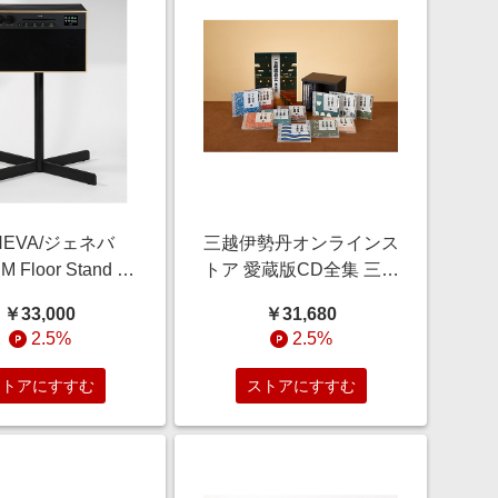
NEVA/ジェネバ
三越伊勢丹オンラインス
M Floor Stand ブ
トア 愛蔵版CD全集 三越
 オーディオ【三
落語会傑作選 オーディ
￥33,000
￥31,680
伊勢丹/公式】
オ【三越伊勢丹/公式】
2.5%
2.5%
ストアにすすむ
ストアにすすむ