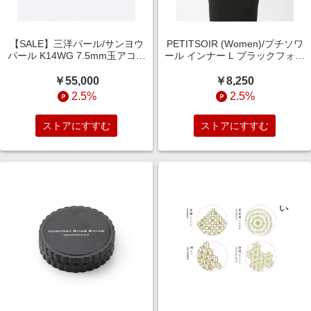
【SALE】三洋パール/サンヨウ
PETITSOIR (Women)/プチソワ
パール K14WG 7.5mm玉アコヤ
ール インナー L ブラックフォー
パールイヤリング sanyo
マル【三越伊勢丹/公式】
K14WG P7.5 Earring 204-7523-
￥55,000
￥8,250
9 ピアス・イヤリング【Web限
2.5%
2.5%
定】【三越伊勢丹/公式】
ストアにすすむ
ストアにすすむ