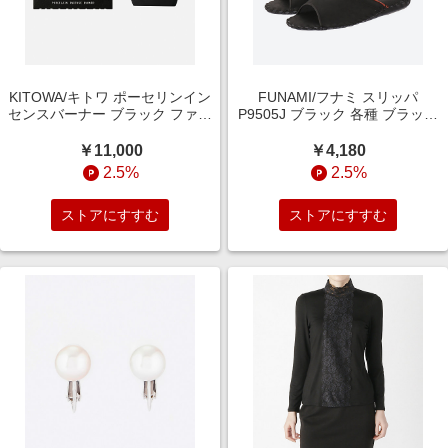
KITOWA/キトワ ポーセリンイン
FUNAMI/フナミ スリッパ
センスバーナー ブラック ファッ
P9505J ブラック 各種 ブラック
ション小物【三越伊勢丹/公式】
靴【三越伊勢丹/公式】
￥11,000
￥4,180
2.5%
2.5%
ストアにすすむ
ストアにすすむ