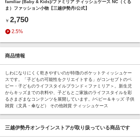
familiar (Baby & Kids)/ファミリア ティッシュケース NC（くる
エンタメ
楽天サービス特集
ま）ファッション小物【三越伊勢丹/公式】
スポーツ・アウトドア・ゴルフ
旅行特集
2,750
￥
インテリア・寝具
お中元特集2026
2.5%
ペット・花・DIY・車
わくわく夏特集
旅行・レジャー・ホテル予約
とことん買い物チャレンジ
生活・お役立ち
商品情報
Apple公式サイト×楽天カード分割払い
金融・マネー・保険
Qoo10メガポ
しわになりにくく乾きやすいのが特徴のポケットティッシュケー
デジタルコンテンツ
スです。「子どもの可能性をクリエイトする」がコンセプトのベ
ビー・子どものライフスタイルブランド＜ファミリア＞。新生児
ビジネス・その他サービス
からキッズまでの衣料や、子どもとご家族のライフスタイルを彩
るさまざまなコンテンツを展開しています。/ベビー＆キッズ 子供
雑貨（文具・傘など） その他雑貨 ティッシュケース
三越伊勢丹オンラインストアが取り扱っている商品です