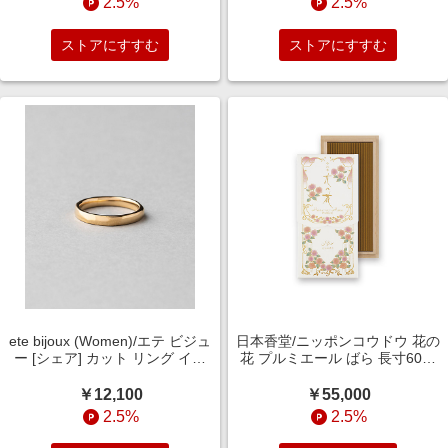
2.5%
2.5%
ストアにすすむ
ストアにすすむ
ete bijoux (Women)/エテ ビジュ
日本香堂/ニッポンコウドウ 花の
ー [シェア] カット リング イエ
花 プルミエール ばら 長寸60本
ローゴールド 指輪【三越伊勢丹/
入り 30037 伝統衣装小物【三越
公式】
伊勢丹/公式】
￥12,100
￥55,000
2.5%
2.5%