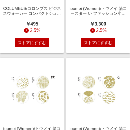
COLUMBUS/コロンブス ビジネ
toumei (Women)/トウメイ 箔コ
スウォーカー コンパクトシュー
ースター い ファッション小物
シャイン(無色)【シューケア・
【三越伊勢丹/公式】
その他おまとめ】靴【三越伊勢
￥495
￥3,300
丹/公式】
2.5%
2.5%
ストアにすすむ
ストアにすすむ
toumei (Women)/トウメイ 箔コ
toumei (Women)/トウメイ 箔コ