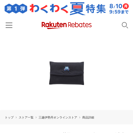
ホーム
カテゴリー一覧
百貨店・総合ECモール
イベント一覧
ファッション・インナー・小物
リーベイツ注目ストア
ヘルプ
食品・スイーツ・お酒
初回購入者限定特典
友達紹介
日用品・キッチン用品
対象ストア新規限定特典
コスメ・健康・医薬品
楽天IDでログイン/会員登録
新着ストアのご紹介
キッズ・ベビー用品
トップ
ストア一覧
三越伊勢丹オンラインストア
商品詳細
電子書籍特集
家電・PC・スマホ・カメラ
楽天ペイ導入ストア