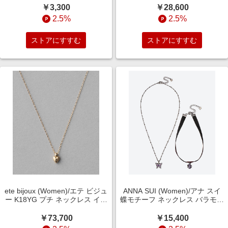
輪【三越伊勢丹/公式】
￥3,300
￥28,600
2.5%
2.5%
ストアにすすむ
ストアにすすむ
ete bijoux (Women)/エテ ビジュ
ANNA SUI (Women)/アナ スイ
ー K18YG プチ ネックレス イエ
蝶モチーフ ネックレス バラモチ
ローゴールド 【三越伊勢丹/公
ーフ チョーカー 2点セット
式】
SAMN186630XV 【三越伊勢丹/
￥73,700
￥15,400
公式】