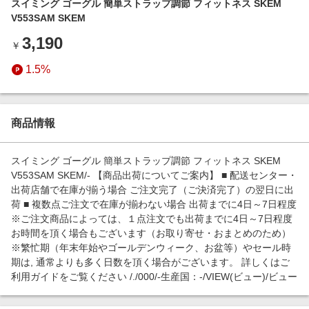
スイミング ゴーグル 簡単ストラップ調節 フィットネス SKEM
エンタメ
楽天サービス特集
V553SAM SKEM
スポーツ・アウトドア・ゴルフ
旅行特集
3,190
￥
インテリア・寝具
わくわく夏特集
1.5%
ペット・花・DIY・車
とことん買い物チャレンジ
旅行・レジャー・ホテル予約
Apple公式サイト×楽天カード分割払い
生活・お役立ち
商品情報
Qoo10メガポ
金融・マネー・保険
Samsung ボーナスキャンペーン
スイミング ゴーグル 簡単ストラップ調節 フィットネス SKEM
デジタルコンテンツ
V553SAM SKEM/- 【商品出荷についてご案内】 ■ 配送センター・
週末の高還元 夏の長期版
出荷店舗で在庫が揃う場合 ご注文完了（ご決済完了）の翌日に出
ビジネス・その他サービス
荷 ■ 複数点ご注文で在庫が揃わない場合 出荷までに4日～7日程度
※ご注文商品によっては、１点注文でも出荷までに4日～7日程度
お時間を頂く場合もございます（お取り寄せ・おまとめのため）
※繁忙期（年末年始やゴールデンウィーク、お盆等）やセール時
期は, 通常よりも多く日数を頂く場合がございます。 詳しくはご
利用ガイドをご覧ください /./000/-生産国：-/VIEW(ビュー)/ビュー