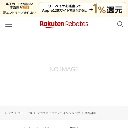
ホーム
カテゴリー一覧
百貨店・総合ECモール
イベント一覧
ファッション・インナー・小物
リーベイツ注目ストア
ヘルプ
食品・スイーツ・お酒
初回購入者限定特典
友達紹介
日用品・キッチン用品
対象ストア新規限定特典
コスメ・健康・医薬品
楽天IDでログイン/会員登録
新着ストアのご紹介
キッズ・ベビー用品
トップ
ストア一覧
メガスポーツオンラインショップ
商品詳細
電子書籍特集
家電・PC・スマホ・カメラ
楽天ペイ導入ストア