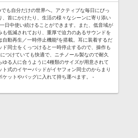
で、いつでも自分だけの世界へ。アクティブな毎日にぴっ
り、首にかけたり、生活の様々なシーンに寄り添い
、一日中使い続けることができます。また、低音域が
みも低減されており、重厚で迫力のあるサウンドを
は自動再生／一時停止機能²を搭載。耳に装着するだ
ッド同士をくっつけると一時停止するので、操作も
日中身につけていても快適で、ニチノール製なので耐久
らゆる人に合うように4種類のサイズが用意されて
ット式のイヤーバッドがイヤフォン同士のからまり
ケットやバッグに入れて持ち運べます。 -