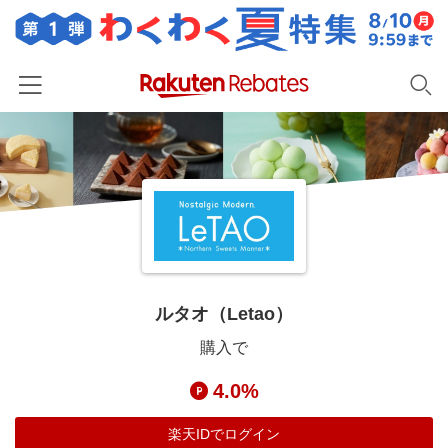
ホーム
カテゴリー一覧
百貨店・総合ECモール
イベント一覧
ファッション・インナー・小物
リーベイツ注目ストア
ヘルプ
食品・スイーツ・お酒
初回購入者限定特典
ルタオ（Letao）
友達紹介
日用品・キッチン用品
対象ストア新規限定特典
購入で
コスメ・健康・医薬品
楽天IDでログイン/会員登録
新着ストアのご紹介
4.0%
キッズ・ベビー用品
電子書籍特集
家電・PC・スマホ・カメラ
楽天IDでログイン
楽天ペイ導入ストア