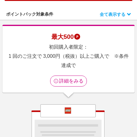
エンタメ
楽天サービス特集
スポーツ・アウトドア・ゴルフ
ポイントバック対象条件
全て表示する
旅行特集
インテリア・寝具
わくわく夏特集
ペット・花・DIY・車
最大
500
とことん買い物チャレンジ
旅行・レジャー・ホテル予約
初回購入者限定：
Apple公式サイト×楽天カード分割払い
生活・お役立ち
1 回のご注文で 3,000円（税抜）以上ご購入で ※条件
Qoo10メガポ
金融・マネー・保険
達成で
Samsung ボーナスキャンペーン
デジタルコンテンツ
週末の高還元 夏の長期版
詳細をみる
ビジネス・その他サービス