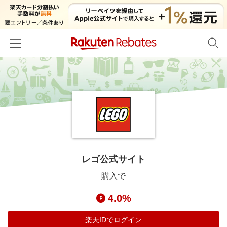
ホーム
カテゴリー一覧
百貨店・総合ECモール
イベント一覧
ファッション・インナー・小物
リーベイツ注目ストア
ヘルプ
食品・スイーツ・お酒
初回購入者限定特典
レゴ公式サイト
友達紹介
日用品・キッチン用品
対象ストア新規限定特典
購入で
コスメ・健康・医薬品
楽天IDでログイン/会員登録
新着ストアのご紹介
4.0%
キッズ・ベビー用品
電子書籍特集
家電・PC・スマホ・カメラ
楽天IDでログイン
楽天ペイ導入ストア