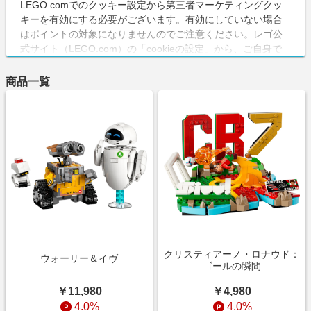
LEGO.comでのクッキー設定から第三者マーケティングクッ
キーを有効にする必要がございます。有効にしていない場合
はポイントの対象になりませんのでご注意ください。レゴ公
式サイト（LEGO.com）の「cookieの設定」から、ご自身で
変更ができます。
・消費税、送料
商品一覧
・BRICKLINK
・ギフトカードの購入（ギフトカードを使用しての商品購入
は成果対象）
クリスティアーノ・ロナウド：
ウォーリー＆イヴ
ゴールの瞬間
￥11,980
￥4,980
4.0%
4.0%