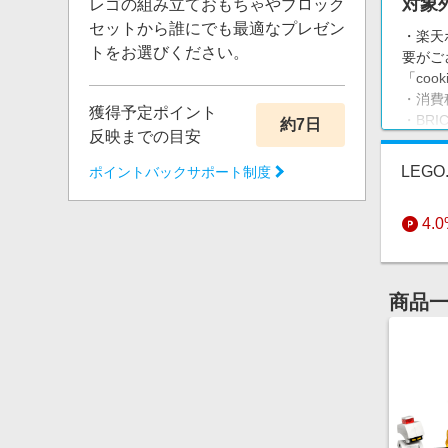
対象
レゴの組み立ておもちゃやブロック
セットから誰にでも最適なプレゼン
・楽天
トをお選びください。
要がご
「co
・消費
獲得予定ポイント
・BRIC
約7日
反映までの目安
・ギフ
LEG
ポイントバックサポート制度
4.
商品