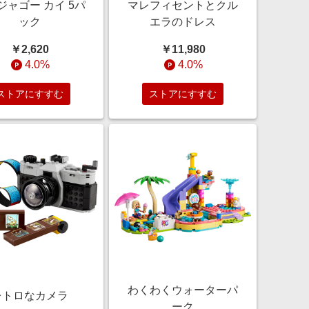
ジャゴー カイ 5パ
マレフィセントとクル
ック
エラのドレス
￥2,620
￥11,980
4.0%
4.0%
ストアにすすむ
ストアにすすむ
わくわくウォーターパ
レトロなカメラ
ーク