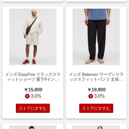
メンズ EasyFive リラックスフ
メンズ Balancer ウーブンリラ
ィットショーツ 股下9インチ
ックスフィットパンツ 丈短め
Coconut Ivory サイズ 38
Black サイズ M lululemon
lululemon
￥15,800
￥19,800
3.0%
3.0%
ストアにすすむ
ストアにすすむ