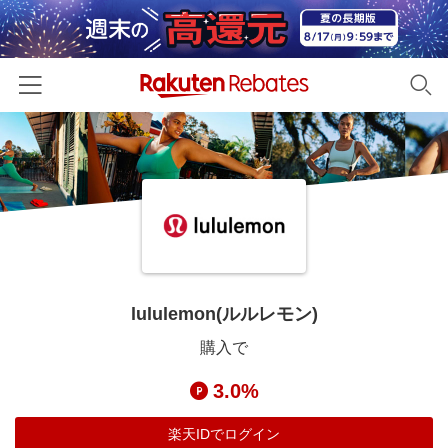
ホーム
カテゴリー一覧
百貨店・総合ECモール
イベント一覧
ファッション・インナー・小物
リーベイツ注目ストア
ヘルプ
食品・スイーツ・お酒
初回購入者限定特典
lululemon(ルルレモン)
友達紹介
日用品・キッチン用品
対象ストア新規限定特典
購入で
コスメ・健康・医薬品
楽天IDでログイン/会員登録
新着ストアのご紹介
3.0%
キッズ・ベビー用品
電子書籍特集
家電・PC・スマホ・カメラ
楽天IDでログイン
楽天ペイ導入ストア