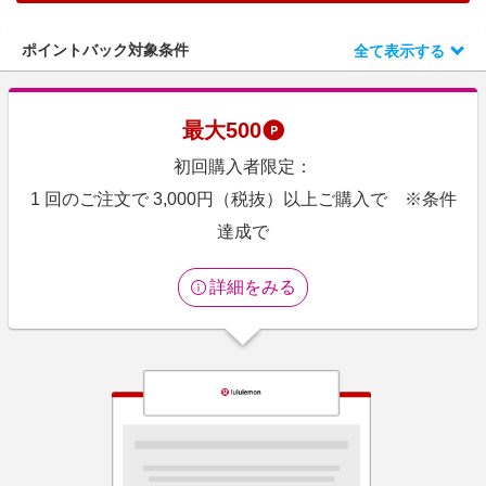
エンタメ
楽天サービス特集
スポーツ・アウトドア・ゴルフ
ポイントバック対象条件
全て表示する
旅行特集
インテリア・寝具
わくわく夏特集
ペット・花・DIY・車
最大
500
とことん買い物チャレンジ
旅行・レジャー・ホテル予約
初回購入者限定：
Apple公式サイト×楽天カード分割払い
生活・お役立ち
1 回のご注文で 3,000円（税抜）以上ご購入で ※条件
Qoo10メガポ
金融・マネー・保険
達成で
Samsung ボーナスキャンペーン
デジタルコンテンツ
週末の高還元 夏の長期版
詳細をみる
ビジネス・その他サービス