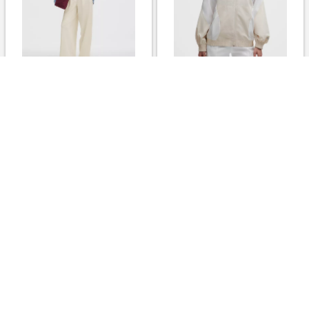
ウィメンズ Daydrift ハイライ
ウィメンズ ベンチレーション
ズトラウザー レギュラー Light
オーバーサイズトラックジャケ
Ivory サイズ S lululemon
ット Light Ivory/White サイズ
XXS lululemon
￥19,800
￥23,800
3.0%
3.0%
ストアにすすむ
ストアにすすむ