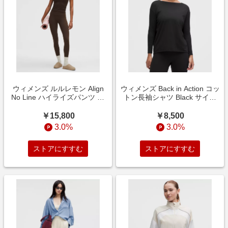
ウィメンズ ルルレモン Align
ウィメンズ Back in Action コッ
No Line ハイライズパンツ 25
トン長袖シャツ Black サイズ
インチ Walnut Crunch サイズ
12 lululemon
10 lululemon
￥15,800
￥8,500
3.0%
3.0%
ストアにすすむ
ストアにすすむ