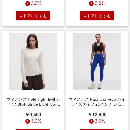
3.0%
3.0%
ストアにすすむ
ストアにすすむ
ウィメンズ Hold Tight 長袖シ
ウィメンズ Fast and Free ハイ
ャツ Blink Stripe Light Ivory
ライズタイツ 25インチ 5ポケ
Rumble Crumble サイズ 8
ット Beach Ball Blue サイズ 4
lululemon
lululemon
￥9,500
￥12,400
3.0%
3.0%