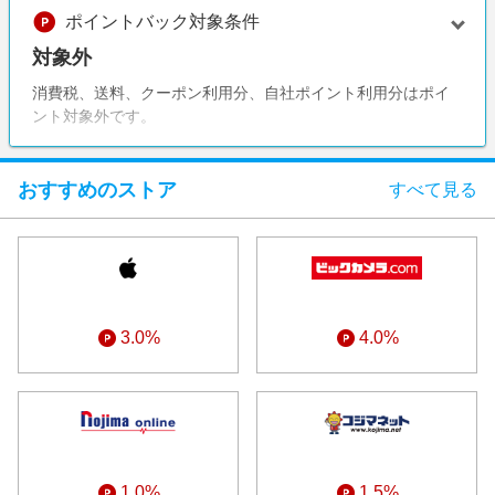
エンタメ
ポイントバック対象条件
楽天サービス特集
スポーツ・アウトドア・ゴルフ
対象外
旅行特集
インテリア・寝具
消費税、送料、クーポン利用分、自社ポイント利用分はポイ
わくわく夏特集
ント対象外です。
ペット・花・DIY・車
とことん買い物チャレンジ
旅行・レジャー・ホテル予約
Apple公式サイト×楽天カード分割払い
おすすめのストア
すべて見る
生活・お役立ち
Qoo10メガポ
金融・マネー・保険
Samsung ボーナスキャンペーン
デジタルコンテンツ
週末の高還元 夏の長期版
ビジネス・その他サービス
3.0%
4.0%
1.0%
1.5%