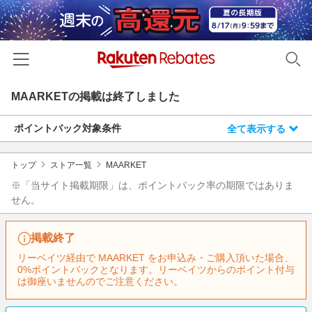
MAARKET
の掲載は終了しました
ホーム
ポイントバック対象条件
全て表示する
カテゴリー一覧
百貨店・総合ECモール
イベント一覧
トップ
ストア一覧
MAARKET
ファッション・インナー・小物
※「当サイト掲載期限」は、ポイントバック率の期限ではありま
リーベイツ注目ストア
ヘルプ
せん。
食品・スイーツ・お酒
初回購入者限定特典
友達紹介
日用品・キッチン用品
対象ストア新規限定特典
掲載終了
コスメ・健康・医薬品
楽天IDでログイン/会員登録
リーベイツ経由で MAARKET をお申込み・ご購入頂いた場合、
新着ストアのご紹介
0%ポイントバックとなります。リーベイツからのポイント付与
キッズ・ベビー用品
は御座いませんのでご注意ください。
電子書籍特集
家電・PC・スマホ・カメラ
楽天ペイ導入ストア