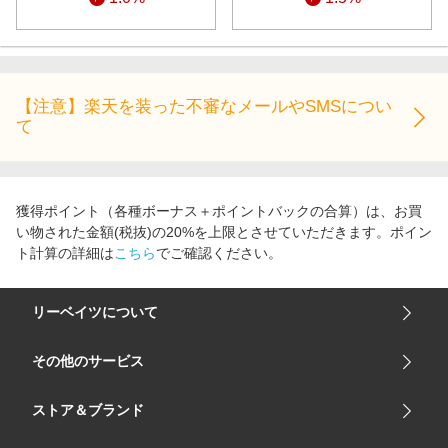
【注意】楽天を装った不審なメールやSMSについ
て
獲得ポイント（各種ボーナス＋ポイントバックの合算）は、お買
い物された金額(税抜)の20%を上限とさせていただきます。ポイン
ト計算の詳細は
こちら
でご確認ください。
リーベイツについて
会社概要
その他のサービス
ご利用ガイド
楽天市場
ストア＆ブランド
サイトマップ
楽天モバイル