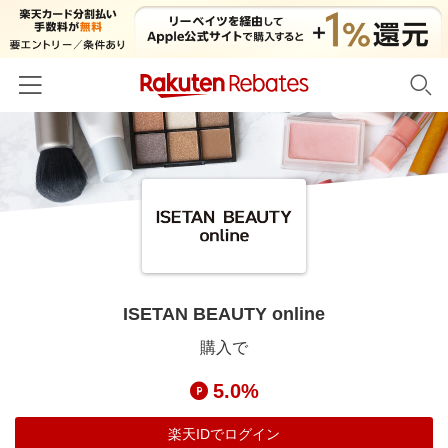
ホーム
カテゴリー一覧
百貨店・総合ECモール
イベント一覧
ファッション・インナー・小物
リーベイツ注目ストア
ヘルプ
食品・スイーツ・お酒
初回購入者限定特典
ISETAN BEAUTY online
友達紹介
日用品・キッチン用品
対象ストア新規限定特典
購入で
コスメ・健康・医薬品
楽天IDでログイン/会員登録
新着ストアのご紹介
5.0%
キッズ・ベビー用品
電子書籍特集
家電・PC・スマホ・カメラ
楽天IDでログイン
楽天ペイ導入ストア