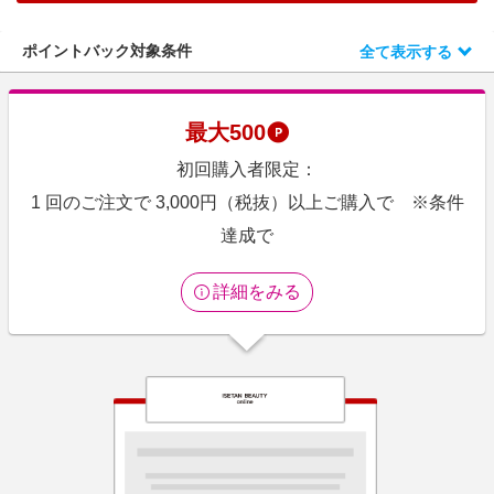
エンタメ
楽天サービス特集
スポーツ・アウトドア・ゴルフ
ポイントバック対象条件
全て表示する
旅行特集
インテリア・寝具
わくわく夏特集
ペット・花・DIY・車
最大
500
50万ポイント山分けキャンペーン
旅行・レジャー・ホテル予約
初回購入者限定：
とことん買い物チャレンジ
生活・お役立ち
1 回のご注文で 3,000円（税抜）以上ご購入で ※条件
Apple公式サイト×楽天カード分割払い
金融・マネー・保険
達成で
Samsung ボーナスキャンペーン
デジタルコンテンツ
週末の高還元 夏の長期版
詳細をみる
ビジネス・その他サービス