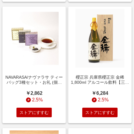
NAVARASA/ナヴァラサ ティー
櫻正宗 兵庫県櫻正宗 金稀
バッグ3種セット・お礼 (個包
1,800ml アルコール飲料【三越
装ピトレティーバッグ) お茶・
伊勢丹/公式】
紅茶【三越伊勢丹/公式】
￥2,862
￥6,284
2.5%
2.5%
ストアにすすむ
ストアにすすむ