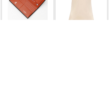
ETTINGER (Men)/エッティン
Wacoal (Women)/ワコール ブ
ガー 長財布 スターリングシリ
ラトップ BE 下着・靴下【三越
ーズ ブラック×オレンジ 財
伊勢丹/公式】
布・マネークリップ【三越伊勢
￥66,000
￥5,170
丹/公式】
2.5%
2.5%
ストアにすすむ
ストアにすすむ