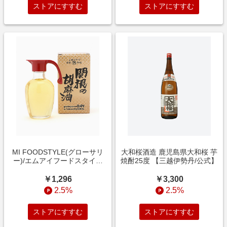
ストアにすすむ
ストアにすすむ
MI FOODSTYLE(グローサリ
大和桜酒造 鹿児島県大和桜 芋
ー)/エムアイフードスタイル
焼酎25度 【三越伊勢丹/公式】
（グローサリー）【DAILYおま
とめ】関根の胡麻油 卓上ビン
￥1,296
￥3,300
調理油【三越伊勢丹/公式】
2.5%
2.5%
ストアにすすむ
ストアにすすむ