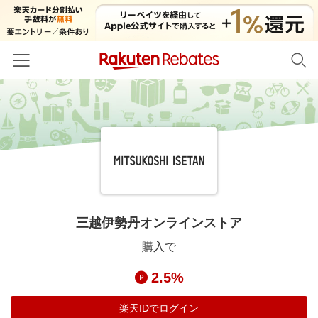
ホーム
カテゴリー一覧
百貨店・総合ECモール
イベント一覧
ファッション・インナー・小物
リーベイツ注目ストア
ヘルプ
食品・スイーツ・お酒
初回購入者限定特典
三越伊勢丹オンラインストア
友達紹介
日用品・キッチン用品
対象ストア新規限定特典
購入で
コスメ・健康・医薬品
楽天IDでログイン/会員登録
新着ストアのご紹介
2.5%
キッズ・ベビー用品
電子書籍特集
家電・PC・スマホ・カメラ
楽天IDでログイン
楽天ペイ導入ストア