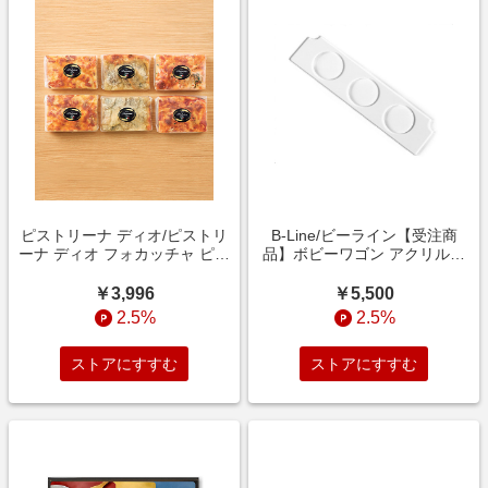
ピストリーナ ディオ/ピストリ
B-Line/ビーライン【受注商
ーナ ディオ フォカッチャ ピッ
品】ボビーワゴン アクリルホ
ツァ3種詰合せ パン【三越伊勢
ルダー 家具【三越伊勢丹/公
丹/公式】
式】
￥3,996
￥5,500
2.5%
2.5%
ストアにすすむ
ストアにすすむ