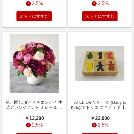
【三越伊勢丹/公式】
2.5%
2.5%
ストアにすすむ
ストアにすすむ
第一園芸/ダイイチエンゲイ 生
ATELIER NIKI TIKI (Baby &
花アレンジメント ミレーユ ピ
Kids)/アトリエ ニキティキ【受
ンクL ピンク 生花・花束【三
注商品】【商品紹介動画あり】
越伊勢丹/公式】
はめ絵(小)6P 積み木【三越伊
￥13,200
￥22,000
勢丹/公式】
2.5%
2.5%