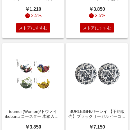
※店舗商品については、伊勢丹新宿店、日本橋三越本店、銀座
250ML クリア タンブラー【三
枚セット（a）ファッション小
三越のみが対象となります
越伊勢丹/公式】
物【三越伊勢丹/公式】
￥1,210
￥3,850
2.5%
2.5%
ストアにすすむ
ストアにすすむ
toumei (Women)/トウメイ
BURLEIGH/バーレイ 【予約販
ikebana コースター 木箱入り4
売】ブラックリーガルピーコッ
枚セット（b）ファッション小
ク フルーツプレート 2枚セッ
物【三越伊勢丹/公式】
ト【9月下旬以降順次発送】皿
￥3,850
￥7,150