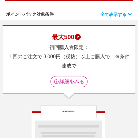
エンタメ
楽天サービス特集
スポーツ・アウトドア・ゴルフ
ポイントバック対象条件
全て表示する
旅行特集
インテリア・寝具
わくわく夏特集
ペット・花・DIY・車
最大
500
とことん買い物チャレンジ
旅行・レジャー・ホテル予約
初回購入者限定：
Apple公式サイト×楽天カード分割払い
生活・お役立ち
1 回のご注文で 3,000円（税抜）以上ご購入で ※条件
Qoo10メガポ
金融・マネー・保険
達成で
Samsung ボーナスキャンペーン
デジタルコンテンツ
週末の高還元 夏の長期版
詳細をみる
ビジネス・その他サービス