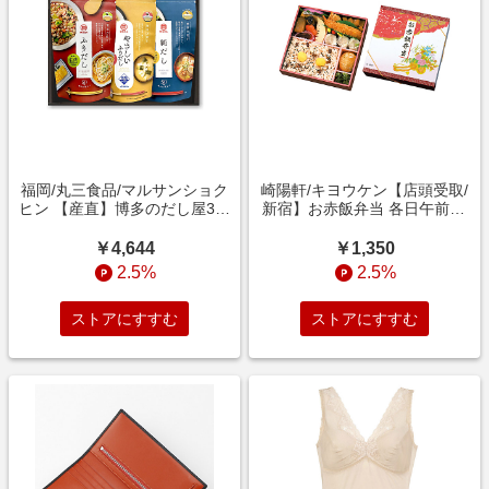
福岡/丸三食品/マルサンショク
崎陽軒/キヨウケン【店頭受取/
ヒン 【産直】博多のだし屋3点
新宿】お赤飯弁当 各日午前11
セット スープ・ブイヨン【三
時~午後2時お受け取り 調理済
越伊勢丹/公式】
み食品【三越伊勢丹/公式】
￥4,644
￥1,350
2.5%
2.5%
ストアにすすむ
ストアにすすむ