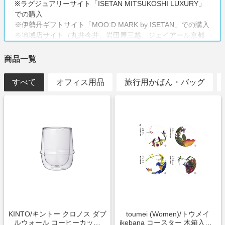
※ラグジュアリーサイト「ISETAN MITSUKOSHI LUXURY」
での購入
※伊勢丹ギフトサイト「MOO:D MARK by ISETAN」での購入
※地域店サイト（丸井今井、岩田屋三越、ジェイアール京都
伊勢丹オンライン他各店の商品サイト）での購入
※他、対象サイト以外の三越伊勢丹関連サイトすべて
商品一覧
※抽選販売商品
※消費税、送料、クーポン利用分、システム手数料
すべて
オフィス用品
旅行用かばん・バッグ
※不備・不正・虚偽・いたずら・キャンセル・未入金・返
品・転売目的
注意事項
ポイントバック対象条件：対象サイトでの商品購入後の入金
確認（一部対象除外品あり）
≪対象サイト≫
・三越伊勢丹オンラインストア
（https://www.mistore.jp/shopping）
・三越サイト（https://mitsukoshi.mistore.jp/）ギフト、三越の
お中元・お歳暮・おせち・文化の各ページ
・伊勢丹サイト（https://isetan.mistore.jp/）ギフト、伊勢丹の
KINTO/キントー クロノス ダブ
toumei (Women)/トウメイ
お中元・お歳暮・おせちの各ページ
ルウォール コーヒーカップ
ikebana コースター 木箱入り4