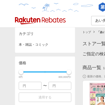
カテゴリー一覧
イベント一覧
トップ
「
あ
カテゴリ
ストア一
本・雑誌・コミック
ご指定の検
価格
商品一覧
1
最新の価格、
0
円
300,000
円+
〜
適用する