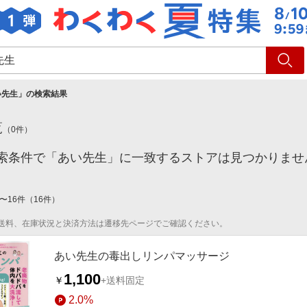
ショッピング
旅行
サ
い先生
」の検索結果
覧
（
0
件）
索条件で「あい先生」に一致するストアは見つかりませ
〜
16
件
（
16
件）
送料、在庫状況と決済方法は遷移先ページでご確認ください。
あい先生の毒出しリンパマッサージ
1,100
￥
+送料固定
2.0%