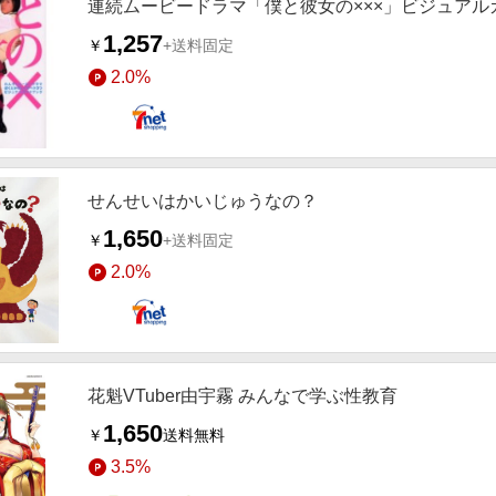
連続ムービードラマ「僕と彼女の×××」ビジュアル
1,257
￥
+送料固定
2.0%
せんせいはかいじゅうなの？
1,650
￥
+送料固定
2.0%
花魁VTuber由宇霧 みんなで学ぶ性教育
1,650
￥
送料無料
3.5%