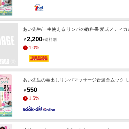
あい先生/一生使える!リンパの教科書 愛式メディカルリ
2,200
￥
+送料別
1.0%
あい先生の毒出しリンパマッサージ晋遊舎ムック 
550
￥
1.5%