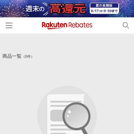
ホーム
商品一覧
カテゴリー一覧
（0件）
百貨店・総合ECモール
イベント一覧
ファッション・インナー・小物
リーベイツ注目ストア
ヘルプ
食品・スイーツ・お酒
初回購入者限定特典
友達紹介
日用品・キッチン用品
対象ストア新規限定特典
コスメ・健康・医薬品
楽天IDでログイン/会員登録
新着ストアのご紹介
キッズ・ベビー用品
電子書籍特集
家電・PC・スマホ・カメラ
楽天ペイ導入ストア