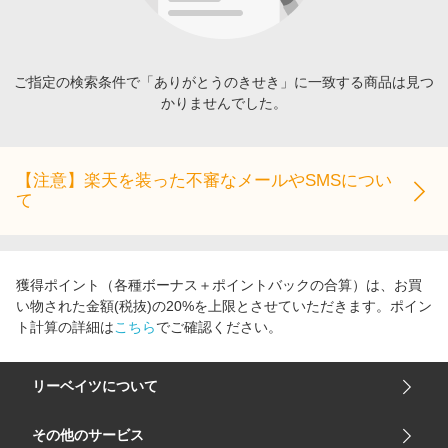
エンタメ
楽天サービス特集
スポーツ・アウトドア・ゴルフ
旅行特集
インテリア・寝具
ご指定の検索条件で「ありがとうのきせき」に一致する商品は見つ
わくわく夏特集
かりませんでした。
ペット・花・DIY・車
とことん買い物チャレンジ
旅行・レジャー・ホテル予約
Apple公式サイト×楽天カード分割払い
生活・お役立ち
【注意】楽天を装った不審なメールやSMSについ
Qoo10メガポ
て
金融・マネー・保険
Samsung ボーナスキャンペーン
デジタルコンテンツ
週末の高還元 夏の長期版
ビジネス・その他サービス
獲得ポイント（各種ボーナス＋ポイントバックの合算）は、お買
い物された金額(税抜)の20%を上限とさせていただきます。ポイン
ト計算の詳細は
こちら
でご確認ください。
リーベイツについて
会社概要
その他のサービス