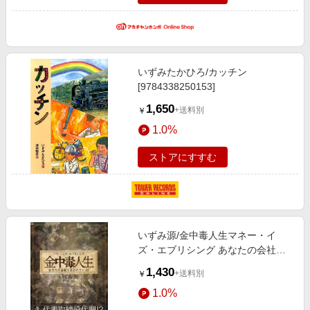
いずみたかひろ/カッチン
[9784338250153]
1,650
+送料別
￥
1.0%
ストアにすすむ
いずみ源/金中毒人生マネー・イ
ズ・エブリシング あなたの会社も
狙われて[9784286300740]
1,430
+送料別
￥
1.0%