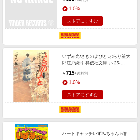
￥
1.0%
ストアにすすむ
いずみ光/さきのよびと ぶらり笙太
郎江戸綴り 祥伝社文庫 い 25-
1[9784396341497]
715
+送料別
￥
1.0%
ストアにすすむ
ハートキャッチいずみちゃん 5巻