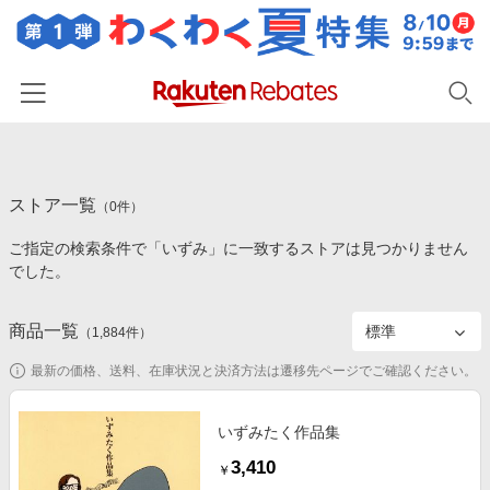
ホーム
ストア一覧
カテゴリー一覧
（
0
件）
ご指定の検索条件で「いずみ」に一致するストアは見つかりません
百貨店・総合ECモール
イベント一覧
でした。
ファッション・インナー・小物
リーベイツ注目ストア
ヘルプ
食品・スイーツ・お酒
商品一覧
（
1,884
件）
初回購入者限定特典
友達紹介
日用品・キッチン用品
対象ストア新規限定特典
最新の価格、送料、在庫状況と決済方法は遷移先ページでご確認ください。
コスメ・健康・医薬品
楽天IDでログイン/会員登録
新着ストアのご紹介
キッズ・ベビー用品
いずみたく作品集
電子書籍特集
3,410
家電・PC・スマホ・カメラ
￥
楽天ペイ導入ストア