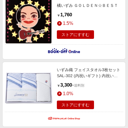
橘いずみ ＧＯＬＤＥＮ☆ＢＥＳＴ
1,760
￥
1.5%
ストアにすすむ
いずみ織 フェイスタオル3枚セット
SAL-302 (内祝いギフト) 内祝い・
お返しギフト 生活雑貨・タオルギ
3,300
+送料別
￥
フト 今治タオル
1.0%
ストアにすすむ