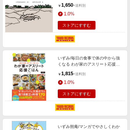
[9784773503333]
1,650
+送料別
￥
1.0%
ストアにすすむ
いずみ/毎日の食事で体の中から強
くなる わが家のアスリート応援ご
はん Nadia
1,815
+送料別
￥
Collection[9784046079961]
1.0%
ストアにすすむ
いずみ朔庵/マンガでやさしくわか