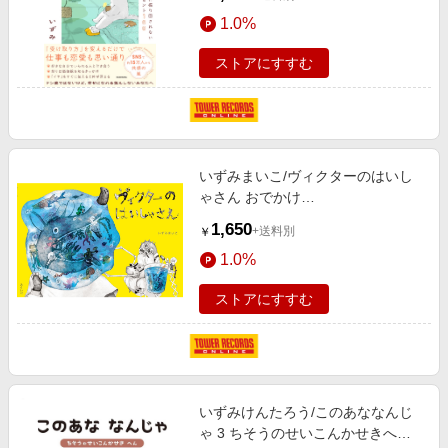
1.0%
ストアにすすむ
いずみまいこ/ヴィクターのはいし
ゃさん おでかけ
BOOK[9784434319983]
1,650
+送料別
￥
1.0%
ストアにすすむ
いずみけんたろう/このあななんじ
ゃ 3 ちそうのせいこんかせきへん