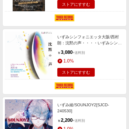
ストアにすすむ
いずみシンフォニエッタ大阪/西村
朗：沈黙の声・・・・いずみシンフ
ォニエッタ大阪 プレイズ 西村朗
3,080
+送料別
￥
[CMCD-28290]
1.0%
ストアにすすむ
いずみ綾/SOUNJOY2[SJCD-
240530]
2,200
+送料別
￥
1.0%