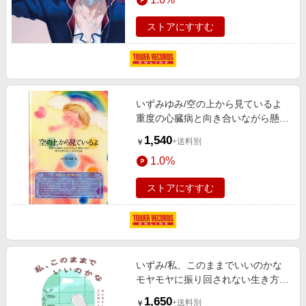
ストアにすすむ
いずみゆみ/空の上から見ているよ
重度の心臓病と向き合いながら懸命
に生き、確かな愛を紡いだ少女の記
1,540
+送料別
￥
録[9784434267604]
1.0%
ストアにすすむ
いずみ/私、このままでいいのかな
モヤモヤに振り回されない生き方の
ヒント100[9784046075833]
1,650
+送料別
￥