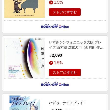
1.5%
エンタメ
楽天サービス特集
スポーツ・アウトドア・ゴルフ
ストアにすすむ
旅行特集
インテリア・寝具
お中元特集2026
ペット・花・DIY・車
わくわく夏特集
旅行・レジャー・ホテル予約
とことん買い物チャレンジ
いずみシンフォニエッタ大阪 プレ
生活・お役立ち
Apple公式サイト×楽天カード分割払い
イズ 西村朗 沈黙の声（西村朗 作品
金融・マネー・保険
集 １７）
Qoo10メガポ
2,090
￥
デジタルコンテンツ
1.5%
ビジネス・その他サービス
ストアにすすむ
いずみ、ナイスプレイ！