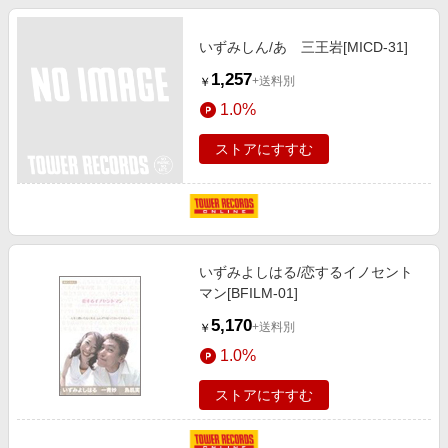
いずみしん/あゝ三王岩[MICD-31]
1,257
+送料別
￥
1.0%
ストアにすすむ
いずみよしはる/恋するイノセント
マン[BFILM-01]
5,170
+送料別
￥
1.0%
ストアにすすむ