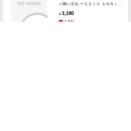
＋榊いずみ ー２０ｔｈ ＡＮＮＩＶ
ＥＲＳＡＲＹー（Ｂｌｕーｓｐｅｃ
3,190
￥
ＣＤ２）
1.5%
ストアにすすむ
ＧＯＬＤＥＮ☆ＢＥＳＴ 橘いずみ
＋榊いずみー２０ｔｈ ＡＮＮＩＶ
ＥＲＳＡＲＹー
2,310
￥
1.5%
ストアにすすむ