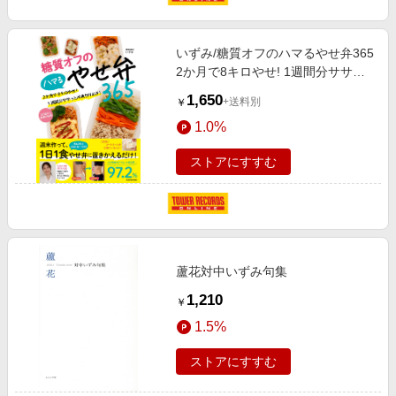
いずみ/糖質オフのハマるやせ弁365
2か月で8キロやせ! 1週間分ササっ
と冷凍作りおき![9784046067388]
1,650
+送料別
￥
1.0%
ストアにすすむ
蘆花対中いずみ句集
1,210
￥
1.5%
ストアにすすむ