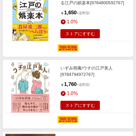
る江戸の娯楽本[9784800592767]
1,650
+送料別
￥
1.0%
ストアにすすむ
いずみ朔庵/ウチの江戸美人
[9784794972767]
1,760
+送料別
￥
1.0%
ストアにすすむ