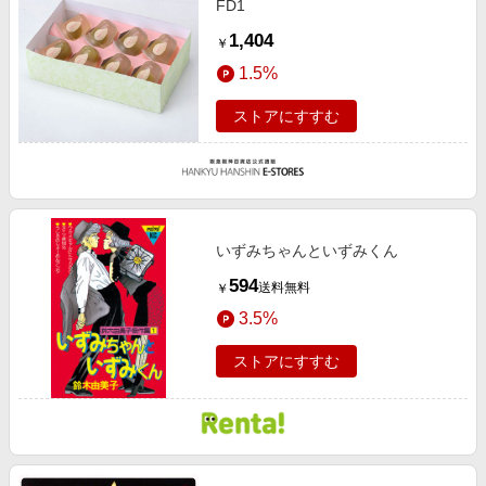
FD1
1,404
￥
1.5%
ストアにすすむ
いずみちゃんといずみくん
594
送料無料
￥
3.5%
ストアにすすむ