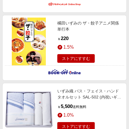
橘田いずみの ザ・餃子アニメ関係
単行本
220
￥
1.5%
ストアにすすむ
いずみ織 バス・フェイス・ハンド
タオルセット SAL-502 (内祝いギフ
ト) 送料当社負担 内祝い・お返しギ
5,500
送料無料
￥
フト 生活雑貨・タオルギフト 今治
1.0%
タオル
ストアにすすむ