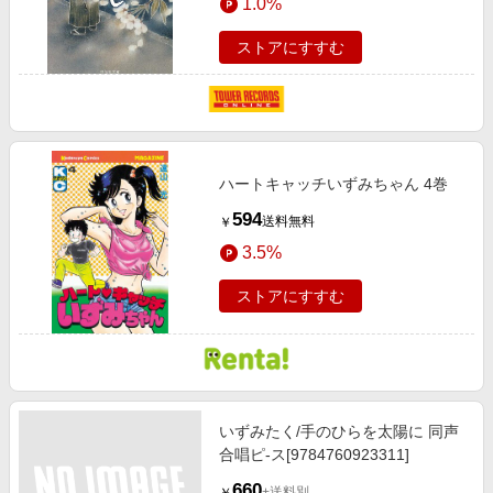
1.0%
ストアにすすむ
ハートキャッチいずみちゃん 4巻
594
送料無料
￥
3.5%
ストアにすすむ
いずみたく/手のひらを太陽に 同声
合唱ピ-ス[9784760923311]
660
+送料別