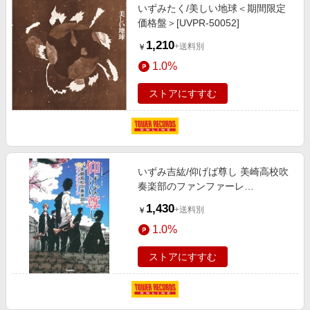
いずみたく/美しい地球＜期間限定
価格盤＞[UVPR-50052]
1,210
+送料別
￥
1.0%
ストアにすすむ
いずみ吉紘/仰げば尊し 美崎高校吹
奏楽部のファンファーレ
[9784052045400]
1,430
+送料別
￥
1.0%
ストアにすすむ