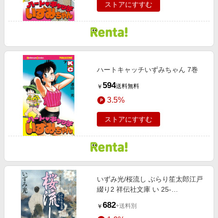
ストアにすすむ
ハートキャッチいずみちゃん 7巻
594
送料無料
￥
3.5%
ストアにすすむ
いずみ光/桜流し ぶらり笙太郎江戸
綴り2 祥伝社文庫 い 25-
2[9784396341930]
682
+送料別
￥