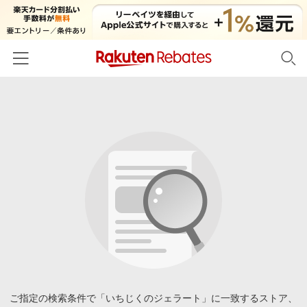
ホーム
カテゴリー一覧
百貨店・総合ECモール
イベント一覧
ファッション・インナー・小物
リーベイツ注目ストア
ヘルプ
食品・スイーツ・お酒
初回購入者限定特典
友達紹介
日用品・キッチン用品
対象ストア新規限定特典
コスメ・健康・医薬品
楽天IDでログイン/会員登録
新着ストアのご紹介
キッズ・ベビー用品
電子書籍特集
家電・PC・スマホ・カメラ
ご指定の検索条件で「いちじくのジェラート」に一致するストア、
楽天ペイ導入ストア