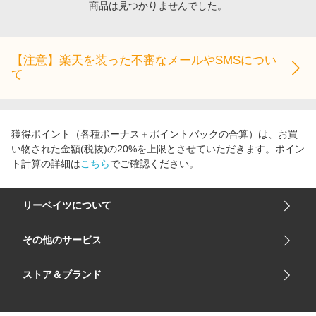
商品は見つかりませんでした。
エンタメ
楽天サービス特集
スポーツ・アウトドア・ゴルフ
旅行特集
インテリア・寝具
【注意】楽天を装った不審なメールやSMSについ
わくわく夏特集
て
ペット・花・DIY・車
50万ポイント山分けキャンペーン
旅行・レジャー・ホテル予約
とことん買い物チャレンジ
生活・お役立ち
Apple公式サイト×楽天カード分割払い
獲得ポイント（各種ボーナス＋ポイントバックの合算）は、お買
金融・マネー・保険
い物された金額(税抜)の20%を上限とさせていただきます。ポイン
Samsung ボーナスキャンペーン
ト計算の詳細は
こちら
でご確認ください。
デジタルコンテンツ
週末の高還元 夏の長期版
ビジネス・その他サービス
リーベイツについて
会社概要
その他のサービス
ご利用ガイド
楽天市場
ストア＆ブランド
サイトマップ
楽天モバイル
ユニクロオンラインストア
リーベイツ 公式アプリ