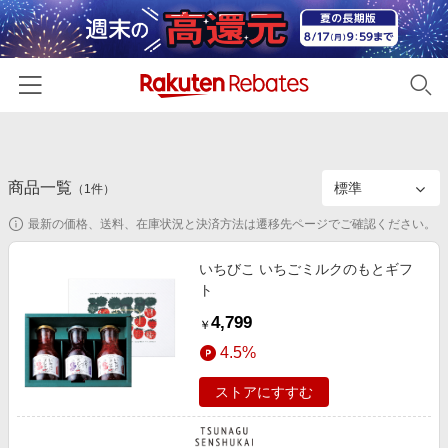
ホーム
商品一覧
カテゴリー一覧
（
1
件）
最新の価格、送料、在庫状況と決済方法は遷移先ページでご確認ください。
百貨店・総合ECモール
イベント一覧
ファッション・インナー・小物
いちびこ いちごミルクのもとギフ
リーベイツ注目ストア
ヘルプ
ト
食品・スイーツ・お酒
初回購入者限定特典
4,799
友達紹介
￥
日用品・キッチン用品
対象ストア新規限定特典
4.5%
コスメ・健康・医薬品
楽天IDでログイン/会員登録
新着ストアのご紹介
ストアにすすむ
キッズ・ベビー用品
電子書籍特集
家電・PC・スマホ・カメラ
楽天ペイ導入ストア