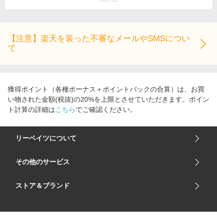
エンタメ
楽天サービス特集
スポーツ・アウトドア・ゴルフ
旅行特集
インテリア・寝具
【注意】楽天を装った不審なメールやSMSについ
わくわく夏特集
て
ペット・花・DIY・車
とことん買い物チャレンジ
旅行・レジャー・ホテル予約
Apple公式サイト×楽天カード分割払い
生活・お役立ち
獲得ポイント（各種ボーナス＋ポイントバックの合算）は、お買
Qoo10メガポ
い物された金額(税抜)の20%を上限とさせていただきます。ポイン
金融・マネー・保険
Samsung ボーナスキャンペーン
ト計算の詳細は
こちら
でご確認ください。
デジタルコンテンツ
週末の高還元 夏の長期版
ビジネス・その他サービス
リーベイツについて
会社概要
その他のサービス
ご利用ガイド
楽天市場
ストア＆ブランド
サイトマップ
楽天モバイル
ユニクロオンラインストア
リーベイツ 公式アプリ