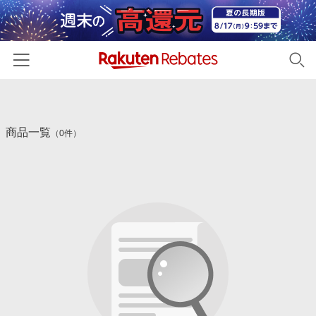
ホーム
商品一覧
カテゴリー一覧
（0件）
百貨店・総合ECモール
イベント一覧
ファッション・インナー・小物
リーベイツ注目ストア
ヘルプ
食品・スイーツ・お酒
初回購入者限定特典
友達紹介
日用品・キッチン用品
対象ストア新規限定特典
コスメ・健康・医薬品
楽天IDでログイン/会員登録
新着ストアのご紹介
キッズ・ベビー用品
電子書籍特集
家電・PC・スマホ・カメラ
楽天ペイ導入ストア