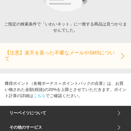
エンタメ
楽天サービス特集
スポーツ・アウトドア・ゴルフ
旅行特集
インテリア・寝具
ご指定の検索条件で「いわいネット」に一致する商品は見つかりま
わくわく夏特集
せんでした。
ペット・花・DIY・車
とことん買い物チャレンジ
旅行・レジャー・ホテル予約
Apple公式サイト×楽天カード分割払い
生活・お役立ち
【注意】楽天を装った不審なメールやSMSについ
Qoo10メガポ
て
金融・マネー・保険
Samsung ボーナスキャンペーン
デジタルコンテンツ
週末の高還元 夏の長期版
ビジネス・その他サービス
獲得ポイント（各種ボーナス＋ポイントバックの合算）は、お買
い物された金額(税抜)の20%を上限とさせていただきます。ポイン
ト計算の詳細は
こちら
でご確認ください。
リーベイツについて
会社概要
その他のサービス