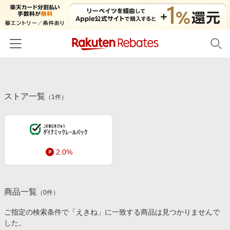
ホーム
ストア一覧
カテゴリー一覧
（
1
件）
百貨店・総合ECモール
イベント一覧
ファッション・インナー・小物
リーベイツ注目ストア
ヘルプ
食品・スイーツ・お酒
2.0%
初回購入者限定特典
友達紹介
日用品・キッチン用品
対象ストア新規限定特典
コスメ・健康・医薬品
楽天IDでログイン/会員登録
新着ストアのご紹介
商品一覧
（
0
件）
キッズ・ベビー用品
電子書籍特集
ご指定の検索条件で「えきね」に一致する商品は見つかりませんで
家電・PC・スマホ・カメラ
した。
楽天ペイ導入ストア