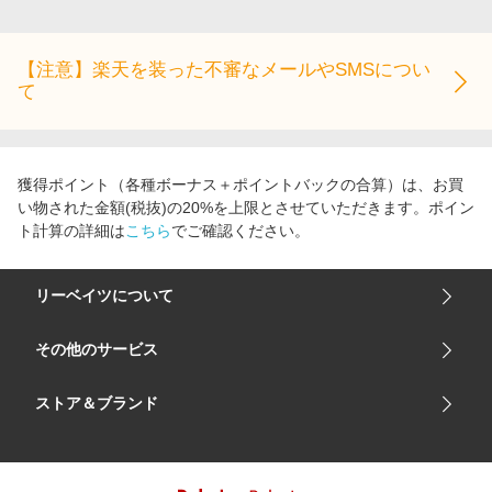
エンタメ
楽天サービス特集
スポーツ・アウトドア・ゴルフ
旅行特集
【注意】楽天を装った不審なメールやSMSについ
インテリア・寝具
て
わくわく夏特集
ペット・花・DIY・車
とことん買い物チャレンジ
旅行・レジャー・ホテル予約
Apple公式サイト×楽天カード分割払い
獲得ポイント（各種ボーナス＋ポイントバックの合算）は、お買
生活・お役立ち
Qoo10メガポ
い物された金額(税抜)の20%を上限とさせていただきます。ポイン
金融・マネー・保険
ト計算の詳細は
こちら
でご確認ください。
Samsung ボーナスキャンペーン
デジタルコンテンツ
週末の高還元 夏の長期版
リーベイツについて
ビジネス・その他サービス
会社概要
その他のサービス
ご利用ガイド
楽天市場
ストア＆ブランド
サイトマップ
楽天モバイル
ユニクロオンラインストア
リーベイツ 公式アプリ
GU（ジーユー）
リーベイツ ポイントアシスト