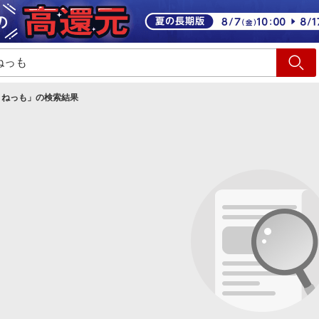
ショッピング
旅行
サ
きねっも
」の検索結果