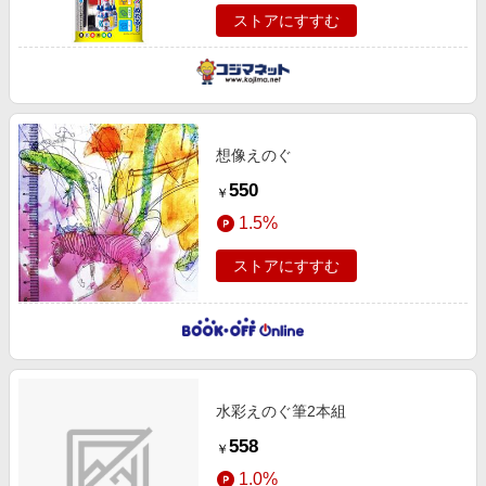
ストアにすすむ
想像えのぐ
550
￥
1.5%
ストアにすすむ
水彩えのぐ筆2本組
558
￥
1.0%