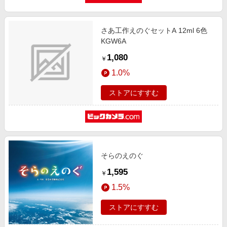
さあ工作えのぐセットA 12ml 6色
KGW6A
1,080
￥
1.0%
ストアにすすむ
そらのえのぐ
1,595
￥
1.5%
ストアにすすむ