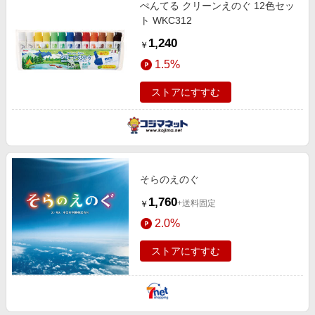
ぺんてる クリーンえのぐ 12色セッ
ト WKC312
1,240
￥
1.5%
ストアにすすむ
そらのえのぐ
1,760
+送料固定
￥
2.0%
ストアにすすむ