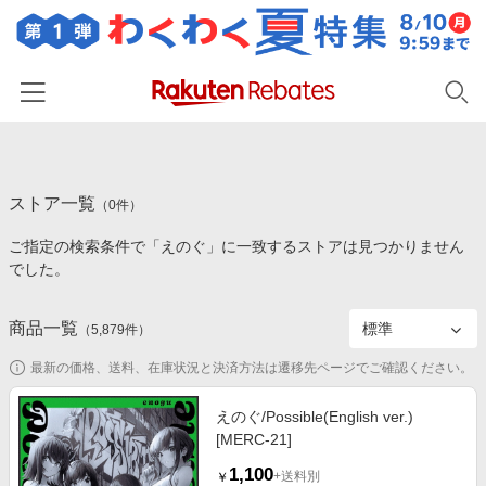
ホーム
ストア一覧
カテゴリー一覧
（
0
件）
ご指定の検索条件で「えのぐ」に一致するストアは見つかりません
百貨店・総合ECモール
イベント一覧
でした。
ファッション・インナー・小物
リーベイツ注目ストア
ヘルプ
食品・スイーツ・お酒
商品一覧
（
5,879
件）
初回購入者限定特典
友達紹介
日用品・キッチン用品
対象ストア新規限定特典
最新の価格、送料、在庫状況と決済方法は遷移先ページでご確認ください。
コスメ・健康・医薬品
楽天IDでログイン/会員登録
新着ストアのご紹介
えのぐ/Possible(English ver.)
キッズ・ベビー用品
[MERC-21]
電子書籍特集
家電・PC・スマホ・カメラ
1,100
楽天ペイ導入ストア
+送料別
￥