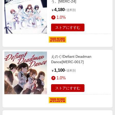
う。[MERC-24]
4,180
+送料別
￥
1.0%
ストアにすすむ
えのぐ/Defiant Deadman
Dance[MERC-0017]
1,100
+送料別
￥
1.0%
ストアにすすむ