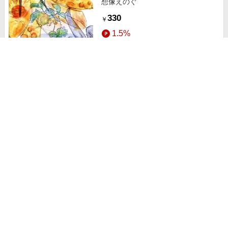
想像えのぐ
330
￥
1.5%
ストアにすすむ
ターナー色彩 T 布えのぐ20ml(日本
の伝統色)12色セット 27329
4,050
￥
1.5%
ストアにすすむ