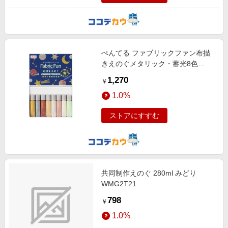
ぺんてる ファブリックファン布描
きえのぐメタリック・蓄光8色
FFPC1
1,270
￥
1.0%
ストアにすすむ
共同制作えのぐ 280ml みどり
WMG2T21
798
￥
1.0%