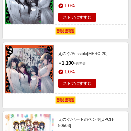
エンタメ
1.0%
楽天サービス特集
スポーツ・アウトドア・ゴルフ
旅行特集
ストアにすすむ
インテリア・寝具
お中元特集2026
ペット・花・DIY・車
わくわく夏特集
旅行・レジャー・ホテル予約
とことん買い物チャレンジ
生活・お役立ち
えのぐ/Possible[MERC-20]
Apple公式サイト×楽天カード分割払い
金融・マネー・保険
1,100
+送料別
￥
Qoo10メガポ
デジタルコンテンツ
1.0%
ビジネス・その他サービス
ストアにすすむ
えのぐ/ハートのペンキ[UPCH-
80503]