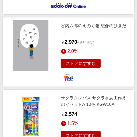
谷内六郎のえのぐ箱 想像のひきだ
し
2,970
+送料固定
￥
2.0%
ストアにすすむ
サクラクレパス サクラさあ工作え
のぐセットA 10色 KGW10A
2,574
￥
1.5%
ストアにすすむ