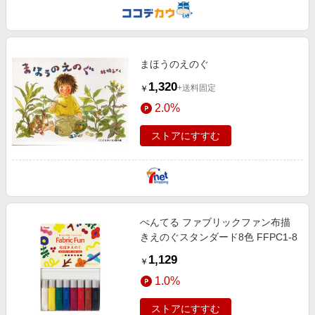
まほうのえのぐ
1,320
+送料固定
￥
2.0%
ストアにすすむ
ぺんてる ファブリックファン布描
きえのぐスタンダード8色 FFPC1-8
1,129
￥
1.0%
ストアにすすむ