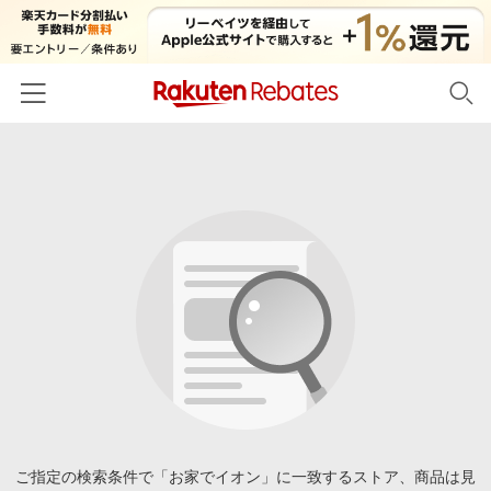
ホーム
カテゴリー一覧
百貨店・総合ECモール
イベント一覧
ファッション・インナー・小物
リーベイツ注目ストア
ヘルプ
食品・スイーツ・お酒
初回購入者限定特典
友達紹介
日用品・キッチン用品
対象ストア新規限定特典
コスメ・健康・医薬品
楽天IDでログイン/会員登録
新着ストアのご紹介
キッズ・ベビー用品
電子書籍特集
家電・PC・スマホ・カメラ
ご指定の検索条件で「お家でイオン」に一致するストア、商品は見
楽天ペイ導入ストア