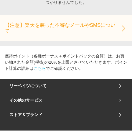
つかりませんでした。
エンタメ
楽天サービス特集
スポーツ・アウトドア・ゴルフ
旅行特集
インテリア・寝具
【注意】楽天を装った不審なメールやSMSについ
わくわく夏特集
て
ペット・花・DIY・車
とことん買い物チャレンジ
旅行・レジャー・ホテル予約
Apple公式サイト×楽天カード分割払い
生活・お役立ち
Qoo10メガポ
獲得ポイント（各種ボーナス＋ポイントバックの合算）は、お買
金融・マネー・保険
い物された金額(税抜)の20%を上限とさせていただきます。ポイン
Samsung ボーナスキャンペーン
ト計算の詳細は
こちら
でご確認ください。
デジタルコンテンツ
週末の高還元 夏の長期版
ビジネス・その他サービス
リーベイツについて
会社概要
その他のサービス
ご利用ガイド
楽天市場
ストア＆ブランド
サイトマップ
楽天モバイル
ユニクロオンラインストア
リーベイツ 公式アプリ