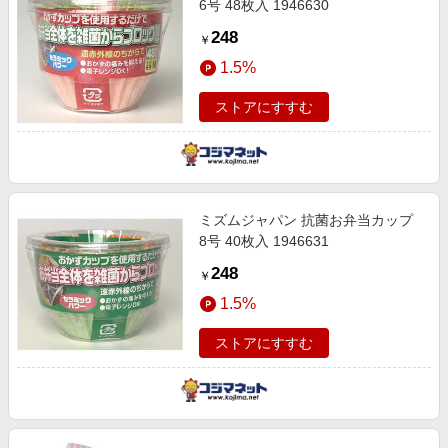
6号 48枚入 1946630
248
￥
1.5%
ストアにすすむ
ミズムジャパン 抗菌お弁当カップ
8号 40枚入 1946631
248
￥
1.5%
ストアにすすむ