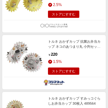
エンタメ
2.5%
楽天サービス特集
スポーツ・アウトドア・ゴルフ
旅行特集
ストアにすすむ
インテリア・寝具
お中元特集2026
ペット・花・DIY・車
わくわく夏特集
旅行・レジャー・ホテル予約
とことん買い物チャレンジ
トルネ おかずカップ 抗菌お弁当カ
生活・お役立ち
Apple公式サイト×楽天カード分割払い
ップ ネコのあつまり丸 小判セット
金融・マネー・保険
P3673
Qoo10メガポ
220
￥
デジタルコンテンツ
1.5%
ビジネス・その他サービス
ストアにすすむ
トルネ おかずカップ すみっコぐら
しお弁当カップ 30枚入 489564