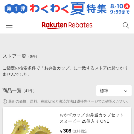
ホーム
ストア一覧
カテゴリー一覧
（
0
件）
ご指定の検索条件で「お弁当カップ」に一致するストアは見つかり
百貨店・総合ECモール
イベント一覧
ませんでした。
ファッション・インナー・小物
リーベイツ注目ストア
ヘルプ
食品・スイーツ・お酒
商品一覧
（
41
件）
初回購入者限定特典
友達紹介
日用品・キッチン用品
対象ストア新規限定特典
最新の価格、送料、在庫状況と決済方法は遷移先ページでご確認ください。
コスメ・健康・医薬品
楽天IDでログイン/会員登録
新着ストアのご紹介
おかずカップ お弁当カップセット
キッズ・ベビー用品
スヌーピー 25個入り ONE
電子書籍特集
家電・PC・スマホ・カメラ
308
楽天ペイ導入ストア
+送料固定
￥