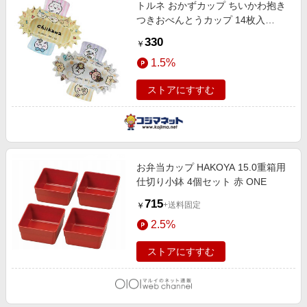
トルネ おかずカップ ちいかわ抱き
つきおべんとうカップ 14枚入
489558
330
￥
1.5%
ストアにすすむ
お弁当カップ HAKOYA 15.0重箱用
仕切り小鉢 4個セット 赤 ONE
715
+送料固定
￥
2.5%
ストアにすすむ