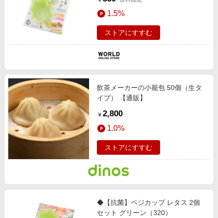
￥
1.5%
ストアにすすむ
飲茶メーカーの小籠包 50個（生タ
イプ） 【通販】
2,800
￥
1.0%
ストアにすすむ
◆【抗菌】ベジカップ レタス 2個
セット グリーン（320）