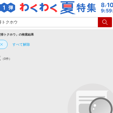
ショッピング
旅行
サ
買得トクホウ
」の検索結果
すべて解除
覧
（0件）