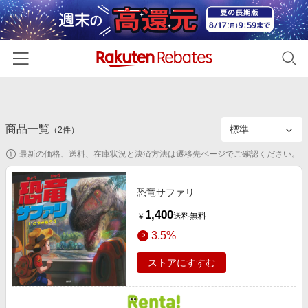
ホーム
商品一覧
カテゴリー一覧
（
2
件）
最新の価格、送料、在庫状況と決済方法は遷移先ページでご確認ください。
百貨店・総合ECモール
イベント一覧
ファッション・インナー・小物
リーベイツ注目ストア
ヘルプ
恐竜サファリ
食品・スイーツ・お酒
初回購入者限定特典
1,400
送料無料
￥
友達紹介
日用品・キッチン用品
対象ストア新規限定特典
3.5%
コスメ・健康・医薬品
楽天IDでログイン/会員登録
新着ストアのご紹介
ストアにすすむ
キッズ・ベビー用品
電子書籍特集
家電・PC・スマホ・カメラ
楽天ペイ導入ストア