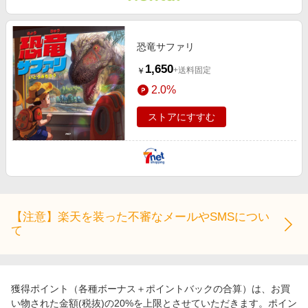
エンタメ
楽天サービス特集
スポーツ・アウトドア・ゴルフ
旅行特集
恐竜サファリ
インテリア・寝具
わくわく夏特集
1,650
+送料固定
￥
ペット・花・DIY・車
とことん買い物チャレンジ
2.0%
旅行・レジャー・ホテル予約
Apple公式サイト×楽天カード分割払い
ストアにすすむ
生活・お役立ち
Qoo10メガポ
金融・マネー・保険
Samsung ボーナスキャンペーン
デジタルコンテンツ
週末の高還元 夏の長期版
ビジネス・その他サービス
【注意】楽天を装った不審なメールやSMSについ
て
獲得ポイント（各種ボーナス＋ポイントバックの合算）は、お買
い物された金額(税抜)の20%を上限とさせていただきます。ポイン