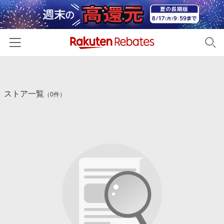
ホーム
ストア一覧
カテゴリー一覧
（0件）
百貨店・総合ECモール
イベント一覧
ファッション・インナー・小物
リーベイツ注目ストア
ヘルプ
食品・スイーツ・お酒
初回購入者限定特典
友達紹介
日用品・キッチン用品
対象ストア新規限定特典
コスメ・健康・医薬品
楽天IDでログイン/会員登録
新着ストアのご紹介
キッズ・ベビー用品
電子書籍特集
家電・PC・スマホ・カメラ
楽天ペイ導入ストア