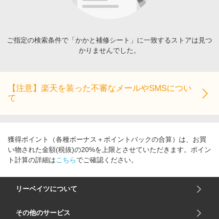
エンタメ
楽天サービス特集
スポーツ・アウトドア・ゴルフ
旅行特集
インテリア・寝具
ご指定の検索条件で「かかと補修シート」に一致するストアは見つ
わくわく夏特集
かりませんでした。
ペット・花・DIY・車
とことん買い物チャレンジ
旅行・レジャー・ホテル予約
Apple公式サイト×楽天カード分割払い
生活・お役立ち
【注意】楽天を装った不審なメールやSMSについ
Qoo10メガポ
て
金融・マネー・保険
Samsung ボーナスキャンペーン
デジタルコンテンツ
週末の高還元 夏の長期版
ビジネス・その他サービス
獲得ポイント（各種ボーナス＋ポイントバックの合算）は、お買
い物された金額(税抜)の20%を上限とさせていただきます。ポイン
ト計算の詳細は
こちら
でご確認ください。
リーベイツについて
会社概要
その他のサービス