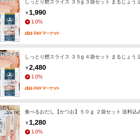
しっとり鰹スライス ３５g ３袋セット まるじょう 
1,990
￥
1.0%
しっとり鰹スライス ３５g ４袋セット まるじょう 
2,480
￥
1.0%
食べるおだし【かつお】５０ｇ ２袋セット 送料込み
1,280
￥
1.0%