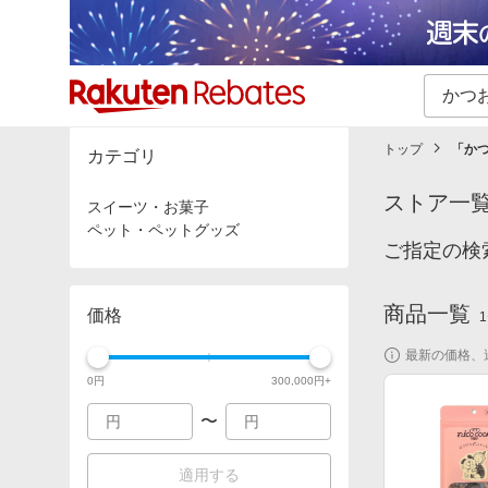
カテゴリー一覧
イベント一覧
トップ
「
か
カテゴリ
ストア一
スイーツ・お菓子
ペット・ペットグッズ
ご指定の検
商品一覧
価格
1
最新の価格、
0
円
300,000
円+
〜
適用する