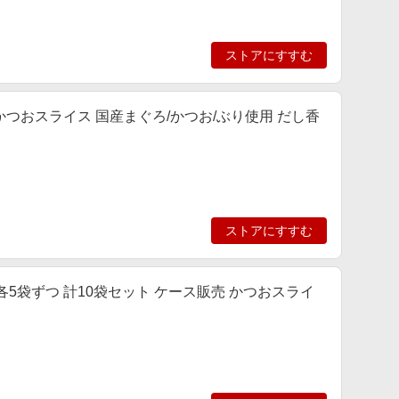
ストアにすすむ
 かつおスライス 国産まぐろ/かつお/ぶり使用 だし香
ストアにすすむ
g 各5袋ずつ 計10袋セット ケース販売 かつおスライ