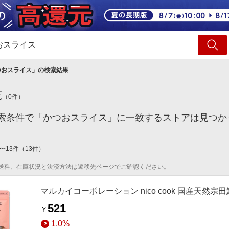
ショッピング
旅行
サ
つおスライス
」の検索結果
覧
（
0
件）
索条件で「かつおスライス」に一致するストアは見つか
〜
13
件
（
13
件）
送料、在庫状況と決済方法は遷移先ページでご確認ください。
マルカイコーポレーション nico cook 国産天然宗田
521
￥
1.0%