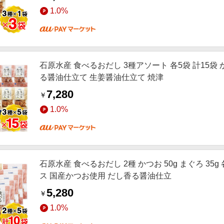
1.0%
石原水産 食べるおだし 3種アソート 各5袋 計15袋
る醤油仕立て 生姜醤油仕立て 焼津
7,280
￥
1.0%
石原水産 食べるおだし 2種 かつお 50g まぐろ 35
ス 国産かつお使用 だし香る醤油仕立
5,280
￥
1.0%