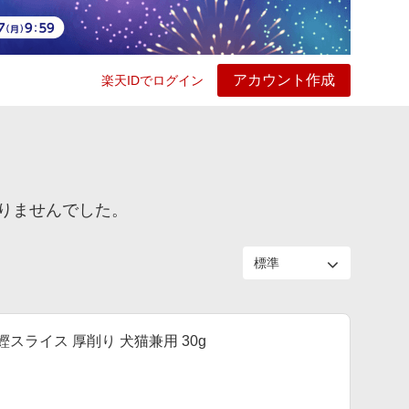
アカウント作成
楽天IDでログイン
ービス
プレイ
ヘルプ
りませんでした。
鰹スライス 厚削り 犬猫兼用 30g