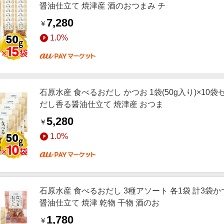
醤油仕立て 焼津産 酒のおつまみ チ
7,280
￥
1.0%
石原水産 食べるおだし かつお 1袋(50g入り)×1
だし香る醤油仕立て 焼津産 おつま
5,280
￥
1.0%
石原水産 食べるおだし 3種アソート 各1袋 計3袋
醤油仕立て 焼津 乾物 干物 酒のお
1,780
￥