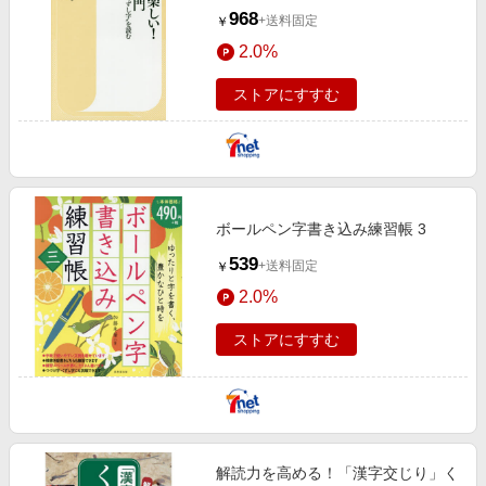
新書)
968
+送料固定
￥
2.0%
ストアにすすむ
ボールペン字書き込み練習帳 3
539
+送料固定
￥
2.0%
ストアにすすむ
解読力を高める！「漢字交じり」く