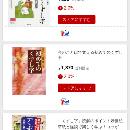
￥
2.0%
ストアにすすむ
今のことばで覚える初めてのくずし
字
1,870
+送料固定
￥
2.0%
ストアにすすむ
「くずし字」読解のポイント妖怪絵
草紙と怪談で楽しく学ぶ！コツがわ