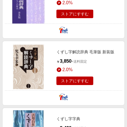
2.0%
エンタメ
楽天サービス特集
スポーツ・アウトドア・ゴルフ
ストアにすすむ
旅行特集
インテリア・寝具
わくわく夏特集
ペット・花・DIY・車
とことん買い物チャレンジ
旅行・レジャー・ホテル予約
Apple公式サイト×楽天カード分割払い
生活・お役立ち
くずし字解読辞典 毛筆版 新装版
Qoo10メガポ
金融・マネー・保険
3,850
+送料固定
￥
Samsung ボーナスキャンペーン
デジタルコンテンツ
2.0%
週末の高還元 夏の長期版
ビジネス・その他サービス
ストアにすすむ
くずし字字典