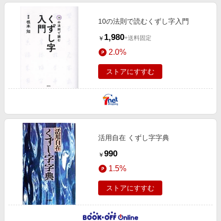
10の法則で読むくずし字入門
1,980
+送料固定
￥
2.0%
ストアにすすむ
活用自在 くずし字字典
990
￥
1.5%
ストアにすすむ