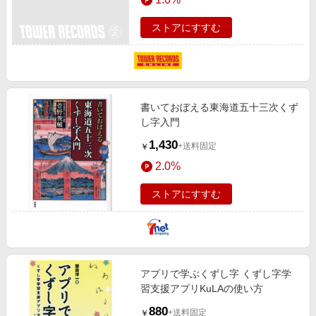
ストアにすすむ
書いておぼえる東海道五十三次くず
し字入門
1,430
+送料固定
￥
2.0%
ストアにすすむ
アプリで学ぶくずし字 くずし字学
習支援アプリKuLAの使い方
880
+送料固定
￥