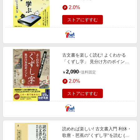
2.0%
ストアにすすむ
古文書を楽しく読む! よくわかる
「くずし字」 見分け方のポイント
新版
2,090
+送料固定
￥
2.0%
ストアにすすむ
読めれば楽しい! 古文書入門 利休・
歌麿・芭蕉の"くずし字"を読む (潮