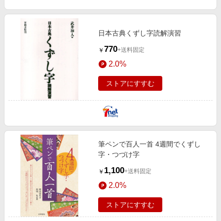
日本古典くずし字読解演習
770
+送料固定
￥
2.0%
ストアにすすむ
筆ペンで百人一首 4週間でくずし
字・つづけ字
1,100
+送料固定
￥
2.0%
ストアにすすむ