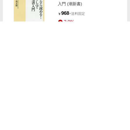
入門 (潮新書)
968
+送料固定
￥
2.0%
ストアにすすむ
手紙文で学ぶ！くずし字・古文書入
門
1,100
+送料固定
￥
2.0%
ストアにすすむ