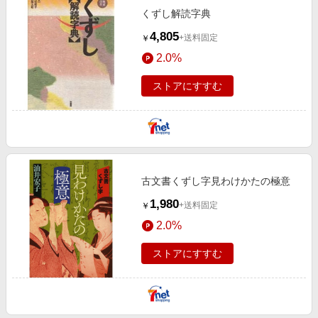
くずし解読字典
4,805
+送料固定
￥
2.0%
ストアにすすむ
古文書くずし字見わけかたの極意
1,980
+送料固定
￥
2.0%
ストアにすすむ