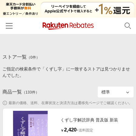
ホーム
ストア一覧
カテゴリー一覧
（
0
件）
ご指定の検索条件で「くずし字」に一致するストアは見つかりませ
百貨店・総合ECモール
イベント一覧
んでした。
ファッション・インナー・小物
リーベイツ注目ストア
ヘルプ
食品・スイーツ・お酒
商品一覧
（
133
件）
初回購入者限定特典
友達紹介
日用品・キッチン用品
対象ストア新規限定特典
最新の価格、送料、在庫状況と決済方法は遷移先ページでご確認ください。
コスメ・健康・医薬品
楽天IDでログイン/会員登録
新着ストアのご紹介
キッズ・ベビー用品
くずし字解読辞典 普及版 新装
電子書籍特集
2,420
家電・PC・スマホ・カメラ
+送料固定
￥
楽天ペイ導入ストア