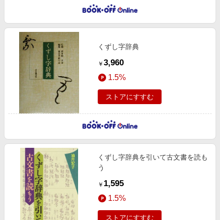
くずし字辞典
3,960
￥
1.5%
ストアにすすむ
くずし字辞典を引いて古文書を読も
う
1,595
￥
1.5%
ストアにすすむ