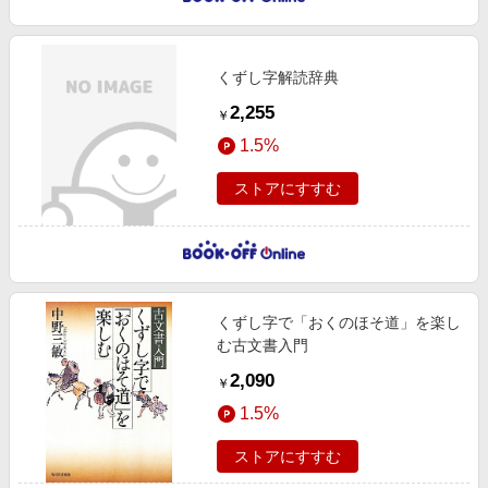
くずし字解読辞典
2,255
￥
1.5%
ストアにすすむ
くずし字で「おくのほそ道」を楽し
む古文書入門
2,090
￥
1.5%
ストアにすすむ