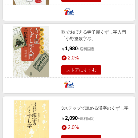
歌でおぼえる寺子屋くずし字入門
「小野篁歌字尽」
1,980
+送料固定
￥
2.0%
ストアにすすむ
3ステップで読める漢字のくずし字
2,090
+送料固定
￥
2.0%