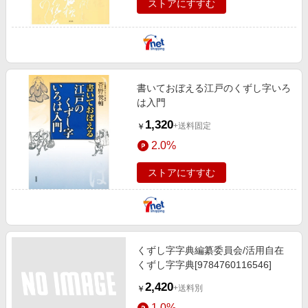
ストアにすすむ
書いておぼえる江戸のくずし字いろ
は入門
1,320
+送料固定
￥
2.0%
ストアにすすむ
くずし字字典編纂委員会/活用自在
くずし字字典[9784760116546]
2,420
+送料別
￥
1.0%