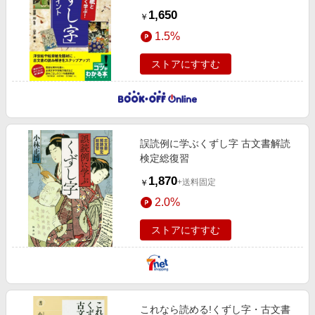
かる本
1,650
￥
1.5%
ストアにすすむ
誤読例に学ぶくずし字 古文書解読
検定総復習
1,870
+送料固定
￥
2.0%
ストアにすすむ
これなら読める!くずし字・古文書