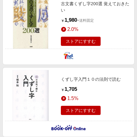
古文書くずし字200選 覚えておきた
い
1,980
+送料固定
￥
2.0%
ストアにすすむ
くずし字入門１０の法則で読む
1,705
￥
1.5%
ストアにすすむ