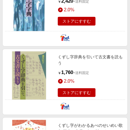
2,420
+送料固定
￥
2.0%
ストアにすすむ
くずし字辞典を引いて古文書を読も
う
1,760
+送料固定
￥
2.0%
ストアにすすむ
くずし字がわかるあべのせいめい歌