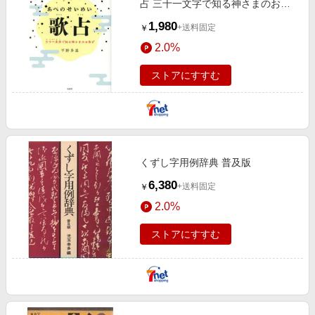
占 三十一文字で知る神さまのお告
げ
1,980
+送料固定
￥
2.0%
ストアにすすむ
くずし字用例辞典 普及版
6,380
+送料固定
￥
2.0%
ストアにすすむ