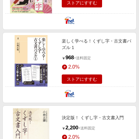
ストアにすすむ
楽しく学べる！くずし字・古文書パ
ズル 1
968
+送料固定
￥
2.0%
ストアにすすむ
決定版！ くずし字・古文書入門
2,200
+送料固定
￥
2.0%