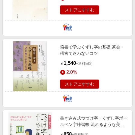
ストアにすすむ
箱書で学ぶくずし字の基礎 茶会・
稽古で迷わないコツ
1,540
+送料固定
￥
2.0%
ストアにすすむ
書き込み式つづけ字・くずし字ボー
ルペン字練習帳 流れるような美し
い字がかんたんに書ける！
858
+送料固定