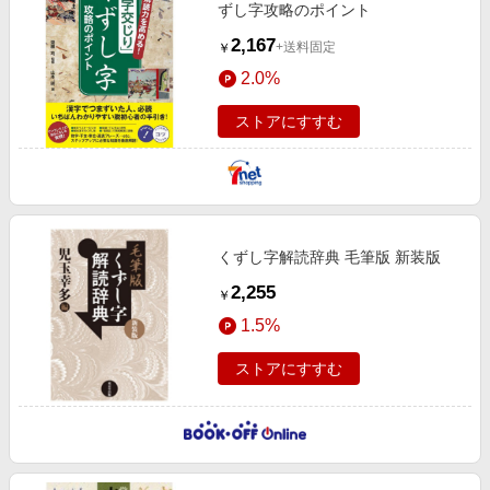
ずし字攻略のポイント
2,167
+送料固定
￥
2.0%
ストアにすすむ
くずし字解読辞典 毛筆版 新装版
2,255
￥
1.5%
ストアにすすむ