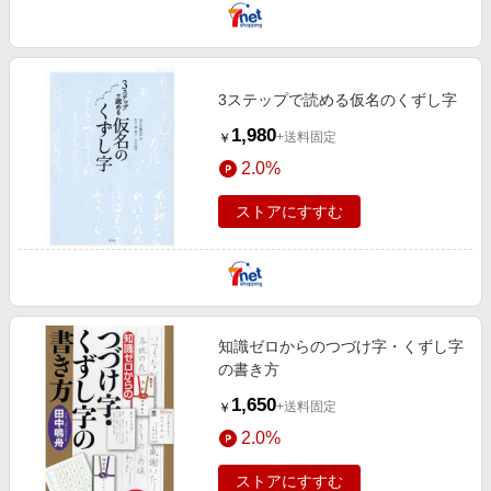
3ステップで読める仮名のくずし字
1,980
+送料固定
￥
2.0%
ストアにすすむ
知識ゼロからのつづけ字・くずし字
の書き方
1,650
+送料固定
￥
2.0%
ストアにすすむ