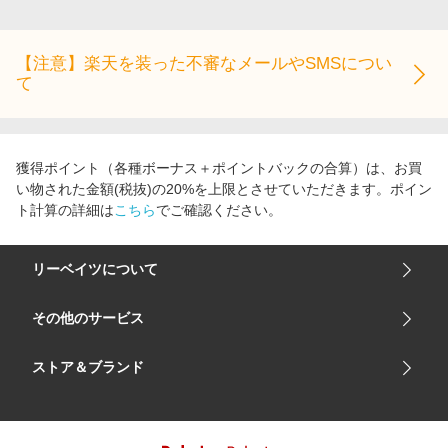
エンタメ
楽天サービス特集
スポーツ・アウトドア・ゴルフ
旅行特集
【注意】楽天を装った不審なメールやSMSについ
インテリア・寝具
て
わくわく夏特集
ペット・花・DIY・車
とことん買い物チャレンジ
旅行・レジャー・ホテル予約
Apple公式サイト×楽天カード分割払い
獲得ポイント（各種ボーナス＋ポイントバックの合算）は、お買
生活・お役立ち
Qoo10メガポ
い物された金額(税抜)の20%を上限とさせていただきます。ポイン
金融・マネー・保険
ト計算の詳細は
こちら
でご確認ください。
Samsung ボーナスキャンペーン
デジタルコンテンツ
週末の高還元 夏の長期版
リーベイツについて
ビジネス・その他サービス
会社概要
その他のサービス
ご利用ガイド
楽天市場
ストア＆ブランド
サイトマップ
楽天モバイル
ユニクロオンラインストア
リーベイツ 公式アプリ
GU（ジーユー）
リーベイツ ポイントアシスト