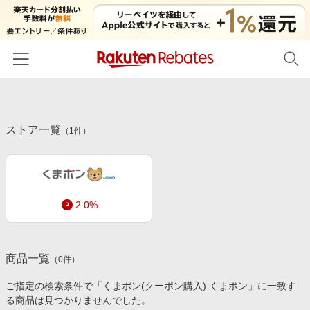
ホーム
ストア一覧
カテゴリー一覧
（
1
件）
百貨店・総合ECモール
イベント一覧
ファッション・インナー・小物
リーベイツ注目ストア
ヘルプ
食品・スイーツ・お酒
2.0%
初回購入者限定特典
友達紹介
日用品・キッチン用品
対象ストア新規限定特典
コスメ・健康・医薬品
楽天IDでログイン/会員登録
新着ストアのご紹介
商品一覧
（
0
件）
キッズ・ベビー用品
電子書籍特集
ご指定の検索条件で「くまポン(クーポン購入) くまポン」に一致す
家電・PC・スマホ・カメラ
る商品は見つかりませんでした。
楽天ペイ導入ストア