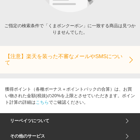
エンタメ
楽天サービス特集
スポーツ・アウトドア・ゴルフ
旅行特集
インテリア・寝具
ご指定の検索条件で「くまポンクーポン」に一致する商品は見つか
お中元特集2026
りませんでした。
ペット・花・DIY・車
わくわく夏特集
旅行・レジャー・ホテル予約
とことん買い物チャレンジ
生活・お役立ち
【注意】楽天を装った不審なメールやSMSについ
Apple公式サイト×楽天カード分割払い
て
金融・マネー・保険
Qoo10メガポ
デジタルコンテンツ
ビジネス・その他サービス
獲得ポイント（各種ボーナス＋ポイントバックの合算）は、お買
い物された金額(税抜)の20%を上限とさせていただきます。ポイン
ト計算の詳細は
こちら
でご確認ください。
リーベイツについて
会社概要
その他のサービス