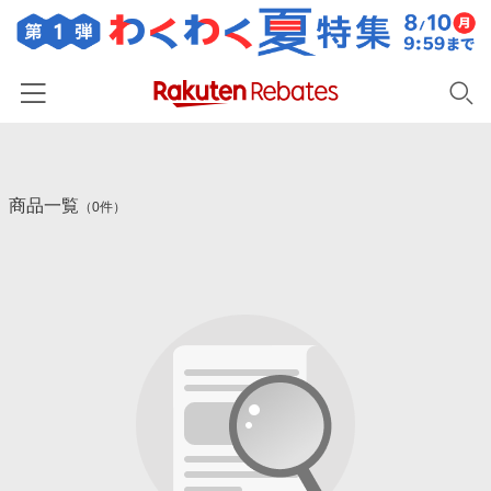
ホーム
商品一覧
カテゴリー一覧
（0件）
百貨店・総合ECモール
イベント一覧
ファッション・インナー・小物
リーベイツ注目ストア
ヘルプ
食品・スイーツ・お酒
初回購入者限定特典
友達紹介
日用品・キッチン用品
対象ストア新規限定特典
コスメ・健康・医薬品
楽天IDでログイン/会員登録
新着ストアのご紹介
キッズ・ベビー用品
電子書籍特集
家電・PC・スマホ・カメラ
楽天ペイ導入ストア