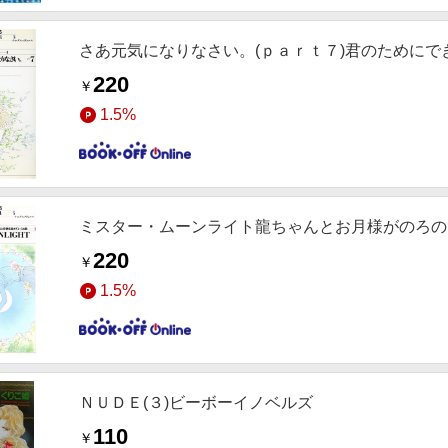
さあ元気になりなさい。(ｐａｒｔ７)君のために
220
￥
1.5%
ミスター・ムーンライト龍ちゃんとお月様がのろの
220
￥
1.5%
ＮＵＤＥ(３)ビーボーイノベルズ
110
￥