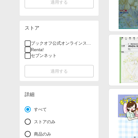
適用する
ストア
ブックオフ公式オンラインスト
ア
Renta!
セブンネット
適用する
詳細
すべて
ストアのみ
商品のみ