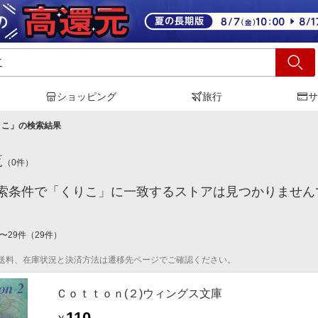
ショッピング
旅行
サ
りこ
」の検索結果
覧
（
0
件）
索条件で「くりこ」に一致するストアは見つかりません
〜
29
件
（
29
件）
送料、在庫状況と決済方法は遷移先ページでご確認ください。
Ｃｏｔｔｏｎ(２)ウィングス文庫
110