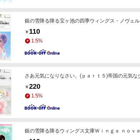
銀の雪降る降る宝ヶ池の四季ウィングス・ノヴェル
110
￥
1.5%
さあ元気になりなさい。(ｐａｒｔ５)帝国の元気
220
￥
1.5%
銀の雪降る降るウィングス文庫Ｗｉｎｇｓ ｎｏｖ