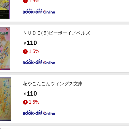
1.5%
ＮＵＤＥ(５)ビーボーイノベルズ
110
￥
1.5%
花やこんこんウィングス文庫
110
￥
1.5%