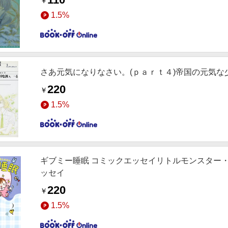
￥
1.5%
さあ元気になりなさい。(ｐａｒｔ４)帝国の元気
220
￥
1.5%
ギブミー睡眠 コミックエッセイリトルモンスター
ッセイ
220
￥
1.5%