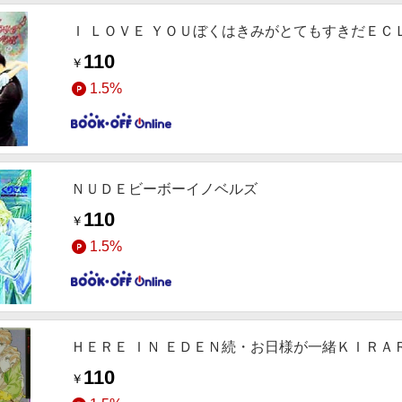
Ｉ ＬＯＶＥ ＹＯＵぼくはきみがとてもすきだＥＣ
110
￥
1.5%
ＮＵＤＥビーボーイノベルズ
110
￥
1.5%
ＨＥＲＥ ＩＮ ＥＤＥＮ続・お日様が一緒ＫＩＲＡ
110
￥