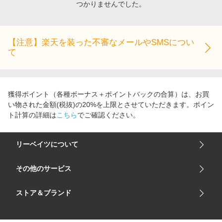
つかりませんでした。
エンタメ
楽天サービス特集
スポーツ・アウトドア・ゴルフ
旅行特集
インテリア・寝具
【注意】楽天を装った不審なメールやSMSについ
わくわく夏特集
て
ペット・花・DIY・車
とことん買い物チャレンジ
旅行・レジャー・ホテル予約
Apple公式サイト×楽天カード分割払い
生活・お役立ち
Qoo10メガポ
獲得ポイント（各種ボーナス＋ポイントバックの合算）は、お買
金融・マネー・保険
い物された金額(税抜)の20%を上限とさせていただきます。ポイン
Samsung ボーナスキャンペーン
ト計算の詳細は
こちら
でご確認ください。
デジタルコンテンツ
週末の高還元 夏の長期版
ビジネス・その他サービス
リーベイツについて
会社概要
その他のサービス
ご利用ガイド
楽天市場
ストア＆ブランド
サイトマップ
楽天モバイル
ユニクロオンラインストア
リーベイツ 公式アプリ