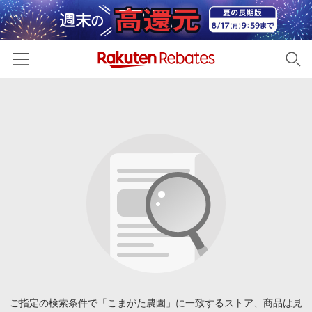
ホーム
カテゴリー一覧
百貨店・総合ECモール
イベント一覧
ファッション・インナー・小物
リーベイツ注目ストア
ヘルプ
食品・スイーツ・お酒
初回購入者限定特典
友達紹介
日用品・キッチン用品
対象ストア新規限定特典
コスメ・健康・医薬品
楽天IDでログイン/会員登録
新着ストアのご紹介
キッズ・ベビー用品
電子書籍特集
家電・PC・スマホ・カメラ
ご指定の検索条件で「こまがた農園」に一致するストア、商品は見
楽天ペイ導入ストア