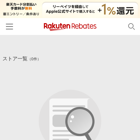
ホーム
ストア一覧
カテゴリー一覧
（0件）
百貨店・総合ECモール
イベント一覧
ファッション・インナー・小物
リーベイツ注目ストア
ヘルプ
食品・スイーツ・お酒
初回購入者限定特典
友達紹介
日用品・キッチン用品
対象ストア新規限定特典
コスメ・健康・医薬品
楽天IDでログイン/会員登録
新着ストアのご紹介
キッズ・ベビー用品
電子書籍特集
家電・PC・スマホ・カメラ
楽天ペイ導入ストア