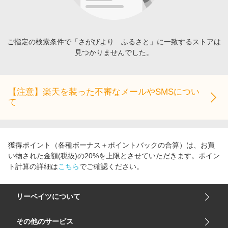
エンタメ
楽天サービス特集
スポーツ・アウトドア・ゴルフ
旅行特集
インテリア・寝具
ご指定の検索条件で「さがびより ふるさと」に一致するストアは
わくわく夏特集
見つかりませんでした。
ペット・花・DIY・車
50万ポイント山分けキャンペーン
旅行・レジャー・ホテル予約
とことん買い物チャレンジ
生活・お役立ち
【注意】楽天を装った不審なメールやSMSについ
Apple公式サイト×楽天カード分割払い
て
金融・マネー・保険
Samsung ボーナスキャンペーン
デジタルコンテンツ
週末の高還元 夏の長期版
ビジネス・その他サービス
獲得ポイント（各種ボーナス＋ポイントバックの合算）は、お買
い物された金額(税抜)の20%を上限とさせていただきます。ポイン
ト計算の詳細は
こちら
でご確認ください。
リーベイツについて
会社概要
その他のサービス