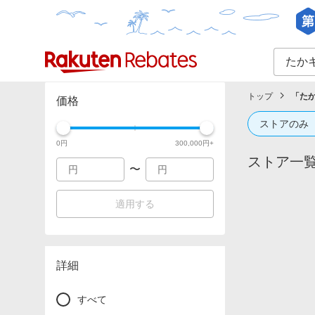
カテゴリー一覧
イベント一覧
トップ
「
た
価格
ストアのみ
0
円
300,000
円+
ストア一
〜
適用する
詳細
すべて