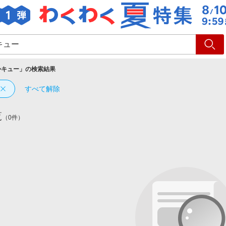
ショッピング
旅行
サ
かキュー
」の検索結果
すべて解除
覧
（0件）