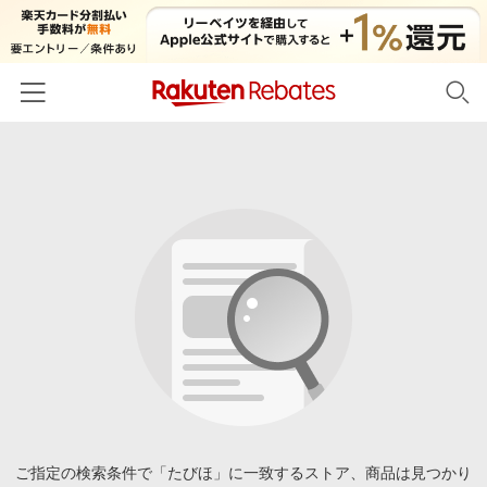
ホーム
カテゴリー一覧
百貨店・総合ECモール
イベント一覧
ファッション・インナー・小物
リーベイツ注目ストア
ヘルプ
食品・スイーツ・お酒
初回購入者限定特典
友達紹介
日用品・キッチン用品
対象ストア新規限定特典
コスメ・健康・医薬品
楽天IDでログイン/会員登録
新着ストアのご紹介
キッズ・ベビー用品
電子書籍特集
家電・PC・スマホ・カメラ
ご指定の検索条件で「たびほ」に一致するストア、商品は見つかり
楽天ペイ導入ストア