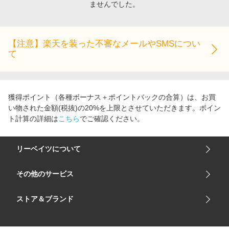
ませんでした。
エンタメ
楽天サービス特集
スポーツ・アウトドア・ゴルフ
旅行特集
インテリア・寝具
【注意】楽天を装った不審なメールやSMSについ
わくわく夏特集
て
ペット・花・DIY・車
とことん買い物チャレンジ
旅行・レジャー・ホテル予約
Apple公式サイト×楽天カード分割払い
生活・お役立ち
Qoo10メガポ
獲得ポイント（各種ボーナス＋ポイントバックの合算）は、お買
金融・マネー・保険
い物された金額(税抜)の20%を上限とさせていただきます。ポイン
Samsung ボーナスキャンペーン
ト計算の詳細は
こちら
でご確認ください。
デジタルコンテンツ
週末の高還元 夏の長期版
ビジネス・その他サービス
リーベイツについて
会社概要
その他のサービス
ご利用ガイド
楽天市場
ストア＆ブランド
サイトマップ
楽天モバイル
ユニクロオンラインストア
リーベイツ 公式アプリ