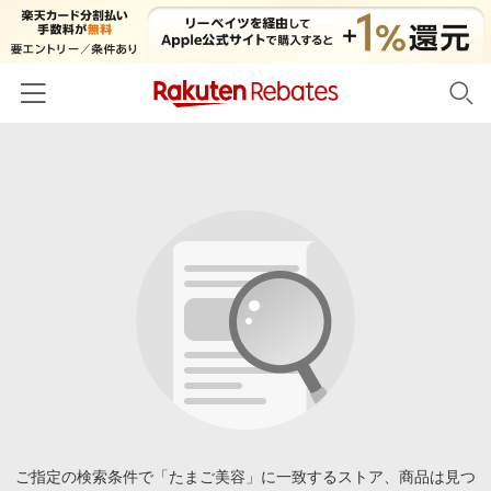
ホーム
カテゴリー一覧
百貨店・総合ECモール
イベント一覧
ファッション・インナー・小物
リーベイツ注目ストア
ヘルプ
食品・スイーツ・お酒
初回購入者限定特典
友達紹介
日用品・キッチン用品
対象ストア新規限定特典
コスメ・健康・医薬品
楽天IDでログイン/会員登録
新着ストアのご紹介
キッズ・ベビー用品
電子書籍特集
家電・PC・スマホ・カメラ
ご指定の検索条件で「たまご美容」に一致するストア、商品は見つ
楽天ペイ導入ストア