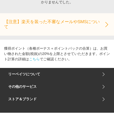
かりませんでした。
エンタメ
楽天サービス特集
スポーツ・アウトドア・ゴルフ
旅行特集
インテリア・寝具
【注意】楽天を装った不審なメールやSMSについ
わくわく夏特集
て
ペット・花・DIY・車
とことん買い物チャレンジ
旅行・レジャー・ホテル予約
Apple公式サイト×楽天カード分割払い
生活・お役立ち
Qoo10メガポ
獲得ポイント（各種ボーナス＋ポイントバックの合算）は、お買
金融・マネー・保険
い物された金額(税抜)の20%を上限とさせていただきます。ポイン
Samsung ボーナスキャンペーン
ト計算の詳細は
こちら
でご確認ください。
デジタルコンテンツ
週末の高還元 夏の長期版
ビジネス・その他サービス
リーベイツについて
会社概要
その他のサービス
ご利用ガイド
楽天市場
ストア＆ブランド
サイトマップ
楽天モバイル
ユニクロオンラインストア
リーベイツ 公式アプリ