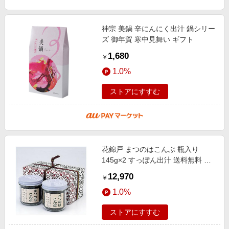
神宗 美鍋 辛にんにく出汁 鍋シリー
ズ 御年賀 寒中見舞い ギフト
1,680
￥
1.0%
ストアにすすむ
花錦戸 まつのはこんぶ 瓶入り
145g×2 すっぽん出汁 送料無料 ギ
フト 内祝
12,970
￥
1.0%
ストアにすすむ