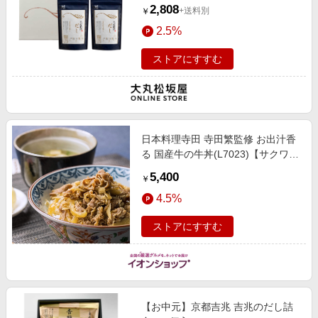
2,808
+送料別
￥
2.5%
ストアにすすむ
日本料理寺田 寺田繁監修 お出汁香
る 国産牛の牛丼(L7023)【サクワ】
【直送】 惣菜【季節の贈り物＆ご
5,400
￥
褒美ギフト】
4.5%
ストアにすすむ
【お中元】京都吉兆 吉兆のだし詰