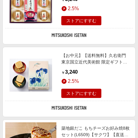
￥
2.5%
ストアにすすむ
【お中元】【送料無料】久右衛門
東京国立近代美術館 限定ギフト川
蝉（かわせみ）とかきつばた 本格
3,240
￥
和風だし 最中お吸物・お味噌汁詰
2.5%
合 ※送料無料 調理済み食品【三越
伊勢丹/公式】
ストアにすすむ
築地銀だこ もちチーズお好み焼8枚
セット(L6509)【サクワ】【直送】