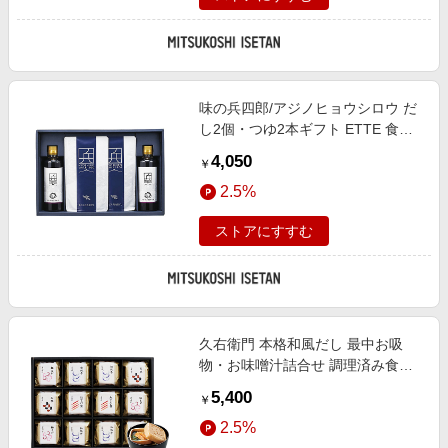
味の兵四郎/アジノヒョウシロウ だ
し2個・つゆ2本ギフト ETTE 食品
【三越伊勢丹/公式】
4,050
￥
2.5%
ストアにすすむ
久右衛門 本格和風だし 最中お吸
物・お味噌汁詰合せ 調理済み食品
【ギフト・贈り物】【三越伊勢丹/
5,400
￥
公式】
2.5%