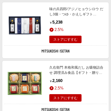
味の兵四郎/アジノヒョウシロウ だ
し3個・つゆ・かえしギフト
ETGVK 食品【三越伊勢丹/公式】
5,238
￥
2.5%
ストアにすすむ
久右衛門 本格和風だし お吸物詰合
せ 調理済み食品【ギフト・贈り
物】【三越伊勢丹/公式】
2,160
￥
2.5%
ストアにすすむ