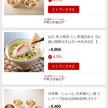
ト】
ストアにすすむ
山口 井上商店 だし茶漬詰合せ【お
届け期間:6月11日〜8月25日】【旬
鮮便】【NN】 魚介・海産物【季節
6,804
￥
の贈り物＆ご褒美ギフト】
4.5%
ストアにすすむ
日本橋・にんべん 日本橋だし場 だ
しスープ詰合せ[DBG50R]【サク
ワ】【直送】 惣菜【季節の贈り物
5,400
￥