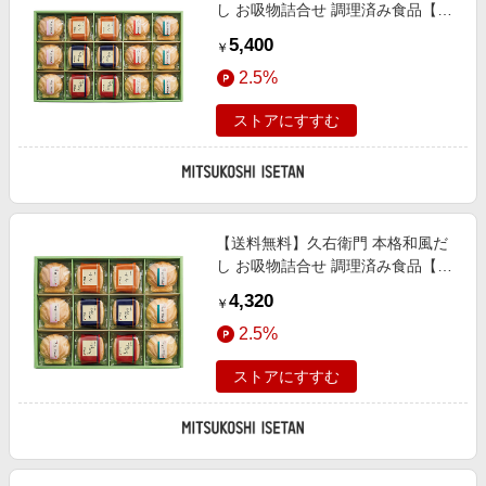
し お吸物詰合せ 調理済み食品【ギ
フト・贈り物】【三越伊勢丹/公
5,400
￥
式】
2.5%
ストアにすすむ
【送料無料】久右衛門 本格和風だ
し お吸物詰合せ 調理済み食品【ギ
フト・贈り物】【三越伊勢丹/公
4,320
￥
式】
2.5%
ストアにすすむ