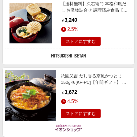
【送料無料】久右衛門 本格和風だ
し お吸物詰合せ 調理済み食品【ギ
フト・贈り物】【三越伊勢丹/公
3,240
￥
式】
2.5%
ストアにすすむ
祇園又吉 だし香る京風かつとじ
150g×6[KF-PC]【年間ギフト】 惣
菜【季節の贈り物＆ご褒美ギフト】
3,672
￥
4.5%
ストアにすすむ