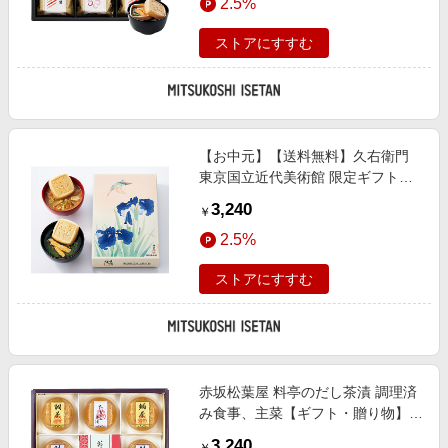
2.5%
ストアにすすむ
【お中元】【送料無料】久右衛門
東京国立近代美術館 限定ギフト川
蝉とかきつばた 本格和風だし 最中
3,240
￥
お吸物・お味噌汁詰合せ ※送料無
2.5%
料 調理済み食品【三越伊勢丹/公
式】
ストアにすすむ
赤坂松葉屋 料亭のだし茶漬 調理済
み食事、主菜【ギフト・贈り物】
【三越伊勢丹/公式】
3,240