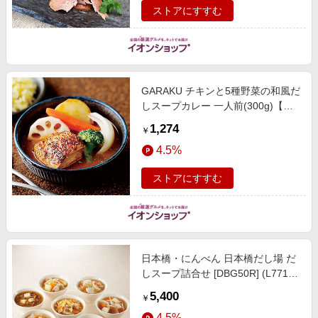
ストアにすすむ
GARAKU チキンと5種野菜の和風だ
しスープカレー 一人前(300g)【＠
FROZEN】 惣菜【季節の贈り物＆
1,274
￥
ご褒美ギフト】
4.5%
ストアにすすむ
日本橋・にんべん 日本橋だし場 だ
しスープ詰合せ [DBG50R] (L7712)
【敬老の日】【サクワ】【直送】
5,400
￥
惣菜【季節の贈り物＆ご褒美ギフ
4.5%