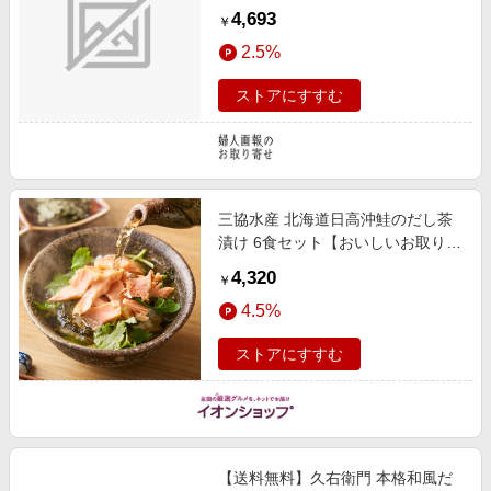
4,693
￥
2.5%
ストアにすすむ
三協水産 北海道日高沖鮭のだし茶
漬け 6食セット【おいしいお取り寄
せ】 魚介・海産物【季節の贈り物
4,320
￥
＆ご褒美ギフト】
4.5%
ストアにすすむ
【送料無料】久右衛門 本格和風だ