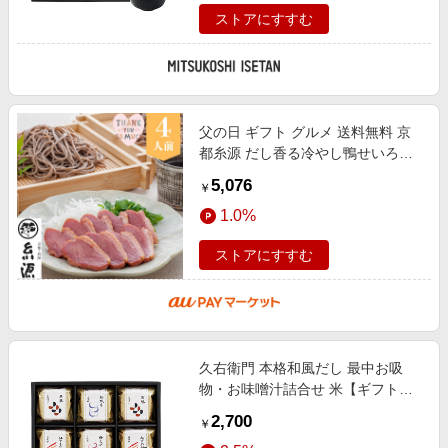
ストアにすすむ
父の日 ギフト グルメ 送料無料 京
都糸源 だし香る冷やし鴨せいろ【4
人前】【M】【F】30代 40代 50代
5,076
￥
ははのひ ちちのひ プレゼント 贈り
1.0%
ストアにすすむ
久右衛門 本格和風だし 最中お吸
物・お味噌汁詰合せ 米【ギフト・
贈り物】【三越伊勢丹/公式】
2,700
￥