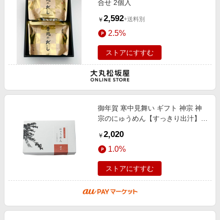
合せ 2個入
2,592
+送料別
￥
2.5%
ストアにすすむ
御年賀 寒中見舞い ギフト 神宗 神
宗のにゅうめん【すっきり出汁】ご
進物用
2,020
￥
1.0%
ストアにすすむ