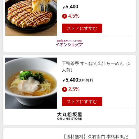
惣菜【季節の贈り物＆ご褒美ギフ
5,400
￥
ト】
4.5%
ストアにすすむ
下鴨茶寮 すっぽん出汁らーめん（3
人前）
5,400
送料無料
￥
2.5%
ストアにすすむ
【送料無料】久右衛門 本格和風だ