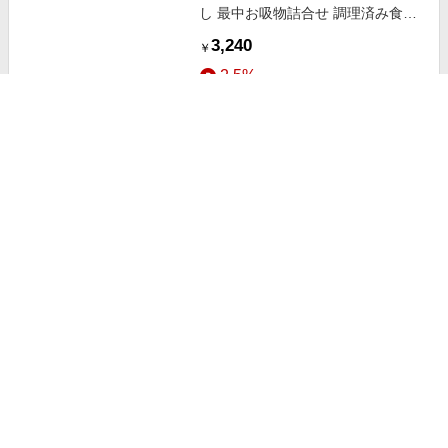
し 最中お吸物詰合せ 調理済み食品
【ギフト・贈り物】【三越伊勢丹/
3,240
￥
公式】
2.5%
ストアにすすむ
【送料無料】赤坂松葉屋 料亭のだ
し茶漬 調理済み食事、主菜【ギフ
ト・贈り物】【三越伊勢丹/公式】
5,400
￥
2.5%
ストアにすすむ