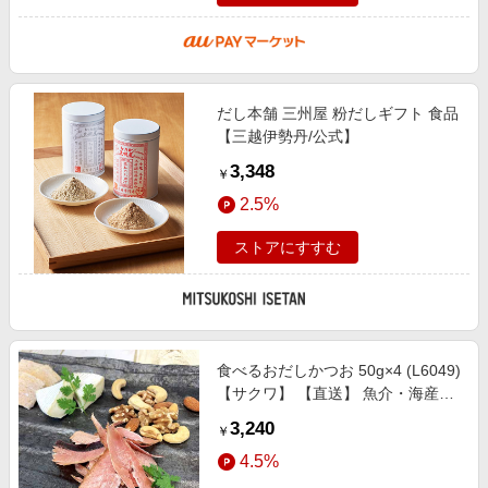
だし本舗 三州屋 粉だしギフト 食品
【三越伊勢丹/公式】
3,348
￥
2.5%
ストアにすすむ
食べるおだしかつお 50g×4 (L6049)
【サクワ】 【直送】 魚介・海産物
【季節の贈り物＆ご褒美ギフト】
3,240
￥
4.5%