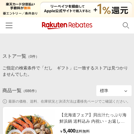
ホーム
ストア一覧
カテゴリー一覧
（
0
件）
ご指定の検索条件で「だし ギフト」に一致するストアは見つかり
百貨店・総合ECモール
イベント一覧
ませんでした。
ファッション・インナー・小物
リーベイツ注目ストア
ヘルプ
食品・スイーツ・お酒
商品一覧
（
686
件）
初回購入者限定特典
友達紹介
日用品・キッチン用品
対象ストア新規限定特典
最新の価格、送料、在庫状況と決済方法は遷移先ページでご確認ください。
コスメ・健康・医薬品
楽天IDでログイン/会員登録
新着ストアのご紹介
【北海道フェア】貝出汁たっぷり海
キッズ・ベビー用品
鮮浜鍋 送料込み 内祝い・お返しギ
電子書籍特集
フト 菓子・食品ギフト 惣菜・缶
家電・PC・スマホ・カメラ
5,400
楽天ペイ導入ストア
送料無料
￥
詰・佃煮・調味料