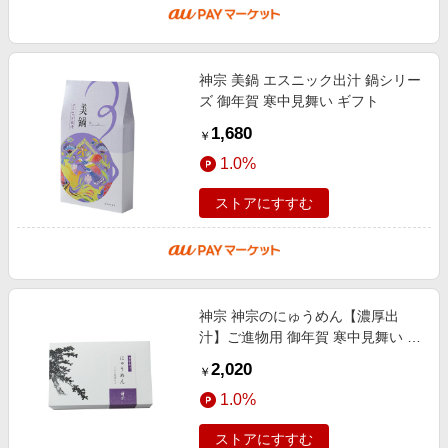
神宗 美鍋 エスニック出汁 鍋シリー
ズ 御年賀 寒中見舞い ギフト
1,680
￥
1.0%
ストアにすすむ
神宗 神宗のにゅうめん【濃厚出
汁】ご進物用 御年賀 寒中見舞い ギ
フト
2,020
￥
1.0%
ストアにすすむ