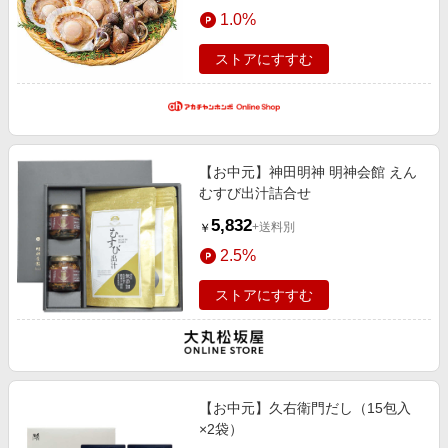
エンタメ
1.0%
楽天サービス特集
スポーツ・アウトドア・ゴルフ
旅行特集
ストアにすすむ
インテリア・寝具
わくわく夏特集
ペット・花・DIY・車
とことん買い物チャレンジ
旅行・レジャー・ホテル予約
Apple公式サイト×楽天カード分割払い
【お中元】神田明神 明神会館 えん
生活・お役立ち
Qoo10メガポ
むすび出汁詰合せ
金融・マネー・保険
Samsung ボーナスキャンペーン
5,832
+送料別
￥
デジタルコンテンツ
週末の高還元 夏の長期版
2.5%
ビジネス・その他サービス
ストアにすすむ
【お中元】久右衛門だし（15包入
×2袋）