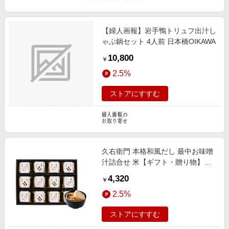
【婦人画報】岩手鴨トリュフ出汁し
ゃぶ鍋セット 4人前 日本橋OIKAWA
10,800
￥
2.5%
ストアにすすむ
久右衛門 本格和風だし 最中お味噌
汁詰合せ 米【ギフト・贈り物】
【三越伊勢丹/公式】
4,320
￥
2.5%
ストアにすすむ