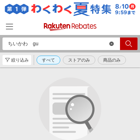
絞り込み
すべて
ストアのみ
商品のみ
ホーム
カテゴリー一覧
百貨店・総合ECモール
イベント一覧
ファッション・インナー・小物
リーベイツ注目ストア
ヘルプ
食品・スイーツ・お酒
初回購入者限定特典
友達紹介
日用品・キッチン用品
対象ストア新規限定特典
コスメ・健康・医薬品
楽天IDでログイン/会員登録
新着ストアのご紹介