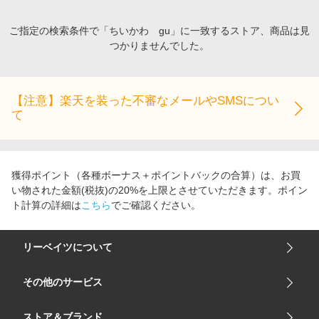
キッズ・ベビー用品
電子書籍特集
家電・PC・スマホ・カメラ
ご指定の検索条件で「ちいかわ gu」に一致するストア、商品は見
楽天ペイ導入ストア
つかりませんでした。
エンタメ
楽天サービス特集
スポーツ・アウトドア・ゴルフ
旅行特集
インテリア・寝具
【注意】楽天を装った不審なメールやSMSについ
お中元特集2026
て
ペット・花・DIY・車
わくわく夏特集
旅行・レジャー・ホテル予約
とことん買い物チャレンジ
生活・お役立ち
Apple公式サイト×楽天カード分割払い
獲得ポイント（各種ボーナス＋ポイントバックの合算）は、お買
金融・マネー・保険
い物された金額(税抜)の20%を上限とさせていただきます。ポイン
Qoo10メガポ
ト計算の詳細は
こちら
でご確認ください。
デジタルコンテンツ
ビジネス・その他サービス
リーベイツについて
会社概要
その他のサービス
ご利用ガイド
楽天市場
ストア＆ブランド