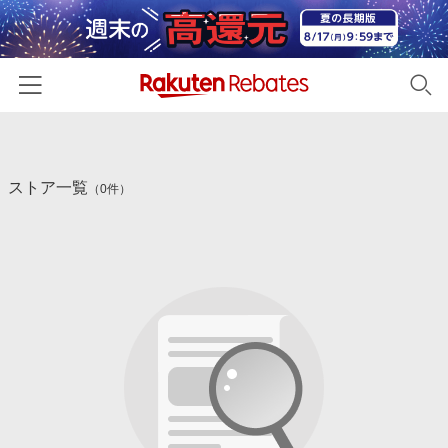
ホーム
ストア一覧
カテゴリー一覧
（0件）
百貨店・総合ECモール
イベント一覧
ファッション・インナー・小物
リーベイツ注目ストア
ヘルプ
食品・スイーツ・お酒
初回購入者限定特典
友達紹介
日用品・キッチン用品
対象ストア新規限定特典
コスメ・健康・医薬品
楽天IDでログイン/会員登録
新着ストアのご紹介
キッズ・ベビー用品
電子書籍特集
家電・PC・スマホ・カメラ
楽天ペイ導入ストア