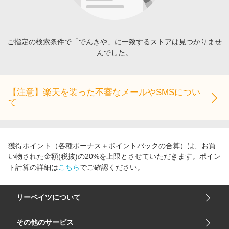
エンタメ
楽天サービス特集
スポーツ・アウトドア・ゴルフ
旅行特集
インテリア・寝具
ご指定の検索条件で「でんきや」に一致するストアは見つかりませ
わくわく夏特集
んでした。
ペット・花・DIY・車
とことん買い物チャレンジ
旅行・レジャー・ホテル予約
Apple公式サイト×楽天カード分割払い
生活・お役立ち
【注意】楽天を装った不審なメールやSMSについ
Qoo10メガポ
て
金融・マネー・保険
Samsung ボーナスキャンペーン
デジタルコンテンツ
週末の高還元 夏の長期版
ビジネス・その他サービス
獲得ポイント（各種ボーナス＋ポイントバックの合算）は、お買
い物された金額(税抜)の20%を上限とさせていただきます。ポイン
ト計算の詳細は
こちら
でご確認ください。
リーベイツについて
会社概要
その他のサービス