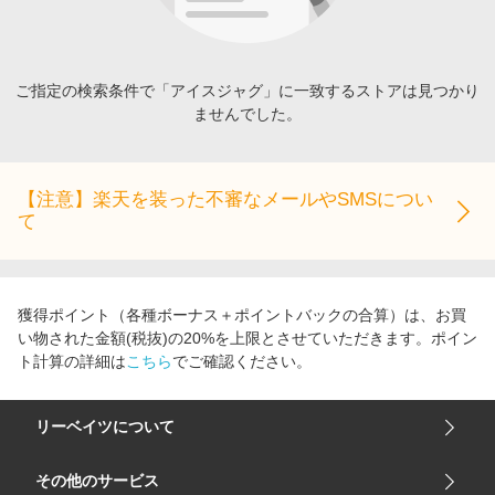
エンタメ
楽天サービス特集
スポーツ・アウトドア・ゴルフ
旅行特集
インテリア・寝具
ご指定の検索条件で「アイスジャグ」に一致するストアは見つかり
わくわく夏特集
ませんでした。
ペット・花・DIY・車
とことん買い物チャレンジ
旅行・レジャー・ホテル予約
Apple公式サイト×楽天カード分割払い
生活・お役立ち
【注意】楽天を装った不審なメールやSMSについ
Qoo10メガポ
て
金融・マネー・保険
Samsung ボーナスキャンペーン
デジタルコンテンツ
週末の高還元 夏の長期版
ビジネス・その他サービス
獲得ポイント（各種ボーナス＋ポイントバックの合算）は、お買
い物された金額(税抜)の20%を上限とさせていただきます。ポイン
ト計算の詳細は
こちら
でご確認ください。
リーベイツについて
会社概要
その他のサービス