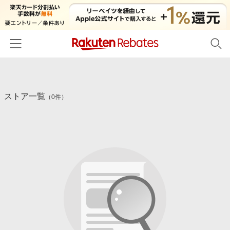
ホーム
ストア一覧
カテゴリー一覧
（0件）
百貨店・総合ECモール
イベント一覧
ファッション・インナー・小物
リーベイツ注目ストア
ヘルプ
食品・スイーツ・お酒
初回購入者限定特典
友達紹介
日用品・キッチン用品
対象ストア新規限定特典
コスメ・健康・医薬品
楽天IDでログイン/会員登録
新着ストアのご紹介
キッズ・ベビー用品
電子書籍特集
家電・PC・スマホ・カメラ
楽天ペイ導入ストア