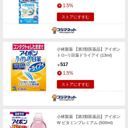
エンタメ
1.5%
楽天サービス特集
スポーツ・アウトドア・ゴルフ
旅行特集
ストアにすすむ
インテリア・寝具
お中元特集2026
ペット・花・DIY・車
わくわく夏特集
旅行・レジャー・ホテル予約
とことん買い物チャレンジ
小林製薬 【第3類医薬品】アイボン
生活・お役立ち
Apple公式サイト×楽天カード分割払い
トロ~リ目薬ドライアイ (13ml)
金融・マネー・保険
Qoo10メガポ
517
￥
デジタルコンテンツ
1.5%
ビジネス・その他サービス
ストアにすすむ
小林製薬 【第3類医薬品】アイボン
W ビタミンプレミアム (500ml)