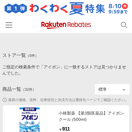
ホーム
ストア一覧
カテゴリー一覧
（
0
件）
ご指定の検索条件で「アイボン」に一致するストアは見つかりませ
百貨店・総合ECモール
イベント一覧
んでした。
ファッション・インナー・小物
リーベイツ注目ストア
ヘルプ
食品・スイーツ・お酒
商品一覧
（
32
件）
初回購入者限定特典
友達紹介
日用品・キッチン用品
対象ストア新規限定特典
最新の価格、送料、在庫状況と決済方法は遷移先ページでご確認ください。
コスメ・健康・医薬品
楽天IDでログイン/会員登録
新着ストアのご紹介
小林製薬 【第3類医薬品】アイボン
キッズ・ベビー用品
クール (500ml)
電子書籍特集
家電・PC・スマホ・カメラ
911
楽天ペイ導入ストア
￥